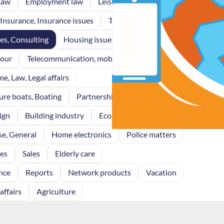
Law
Employment law
Leisure
Law, Justice
Insurance, Insurance issues
Telecom
ces, Consulting
Housing issues
Air service
bour
Telecommunication, mobile telephony
me, Law, Legal affairs
ure boats, Boating
Partnerships, cooperations
ign
Building industry
Economy, Finance
Garden
se, General
Home electronics
Police matters
ces
Sales
Elderly care
nce
Reports
Network products
Vacation
affairs
Agriculture