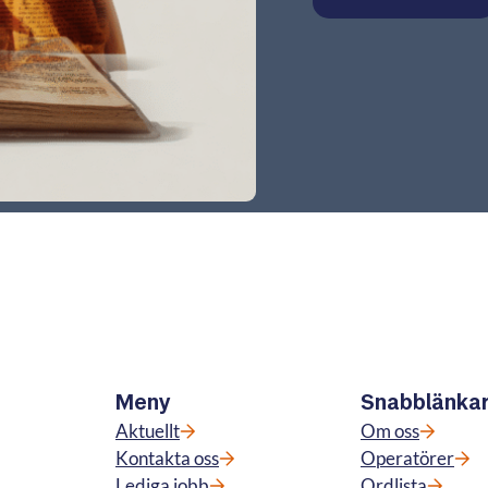
Meny
Snabblänka
Aktuellt
Om oss
Kontakta oss
Operatörer
Lediga jobb
Ordlista