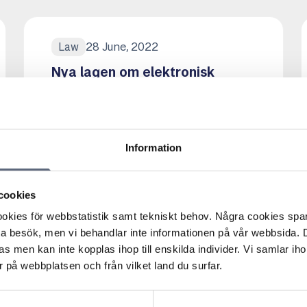
28 June, 2022
Law
Nya lagen om elektronisk
kommunikation ställer högre
krav på säkerhet
Nya lagen om elektronisk
kommunikation ökar ditt
Information
konsumentskydd vid avtal!
Läs mer om denna Press
cookies
kies för webbstatistik samt tekniskt behov. Några cookies sparas
ta besök, men vi behandlar inte informationen på vår webbsida.
s men kan inte kopplas ihop till enskilda individer. Vi samlar iho
18 May, 2022
Services, Consulting
 på webbplatsen och från vilket land du surfar.
Problem med blockerad port i
öppna fibernät?