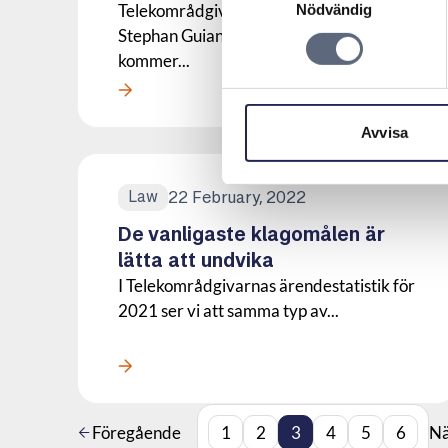
Telekområdgivarnas styrelse har utsett
Nödvändig
Stephan Guiance till ny vd. Stephan
kommer...
Läs mer om denna Press
Avvisa
22 February, 2022
Law
De vanligaste klagomålen är
lätta att undvika
I Telekområdgivarnas ärendestatistik för
2021 ser vi att samma typ av...
Läs mer om denna Press
Föregående
1
2
3
4
5
6
Nä