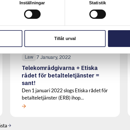
Efter att ha noterat en ökad andel
Inställningar
Statistik
klagomål på blockerade fibernät,...
Läs mer om denna Press
Tillåt urval
7 January, 2022
Law
Telekområdgivarna + Etiska
rådet för betalteletjänster =
sant!
Den 1 januari 2022 slogs Etiska rådet för
betalteletjänster (ERB) ihop...
Läs mer om denna Press
sta