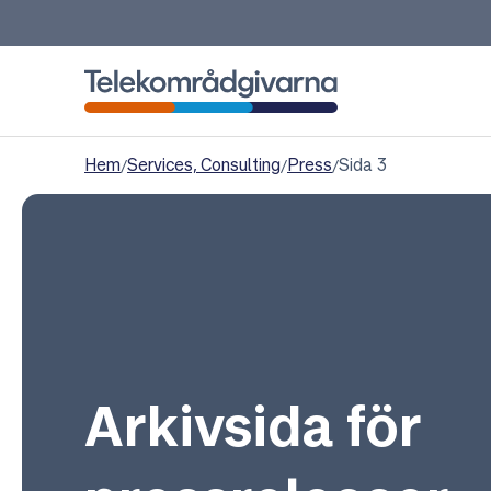
Telekområdgivarna
Hem
/
Services, Consulting
/
Press
/
Sida 3
Arkivsida för