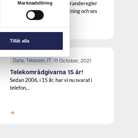
Telekområdgivarnas uppföranderegler
Marknadsföring
går utöver gällande lagstiftning och ses
som god sed...
Läs mer om denna Press
Tillåt alla
11 October, 2021
Data, Telecom, IT
Telekområdgivarna 15 år!
Sedan 2006, i 15 år, har vi nu svarat i
telefon...
Läs mer om denna Press