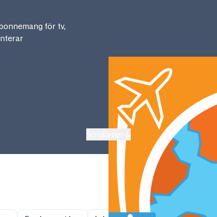
bonnemang för tv,
anterar
Scrolla ner