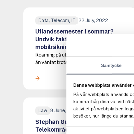
22 July, 2022
Data, Telecom, IT
Utlandssemester i sommar?
Undvik fakturachock på
mobilräkningen
Roaming på utlandsresan kan bli dyrare
än väntat trots avtal om...
Samtycke
Läs mer om denna Press
Denna webbplats använder 
På vår webbplats används coo
komma ihåg dina val vid näs
aktivitet på webbplatsen logga
8 June, 2022
Law
besöker, hur länge du stannar
Stephan Guiance ny vd för
Telekområdgivarna
Samtyckesval