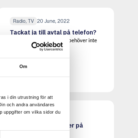
20 June, 2022
Radio, TV
Tackat ja till avtal på telefon?
Avtal du ingått via telefon behöver inte
vara giltiga. Läs om...
Om
Läs mer om denna Press
 i din utrustning för att
 Din och andra användares
p uppgifter om vilka sidor du
16 March, 2022
Law
Nya uppföranderegler på
telekomområdet