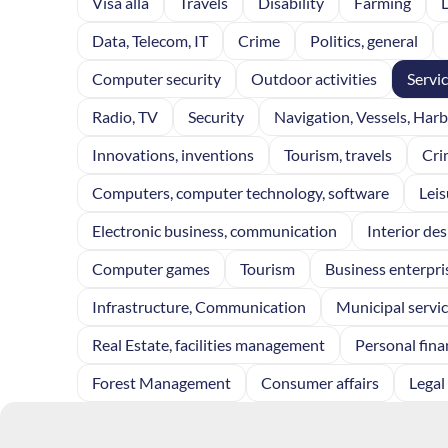
Visa alla
Travels
Disability
Farming
Data, Telecom, IT
Crime
Politics, general
Computer security
Outdoor activities
Servi
Radio, TV
Security
Navigation, Vessels, Har
Innovations, inventions
Tourism, travels
Cri
Computers, computer technology, software
Leis
Electronic business, communication
Interior des
Computer games
Tourism
Business enterpri
Infrastructure, Communication
Municipal servi
Real Estate, facilities management
Personal fina
Forest Management
Consumer affairs
Legal 