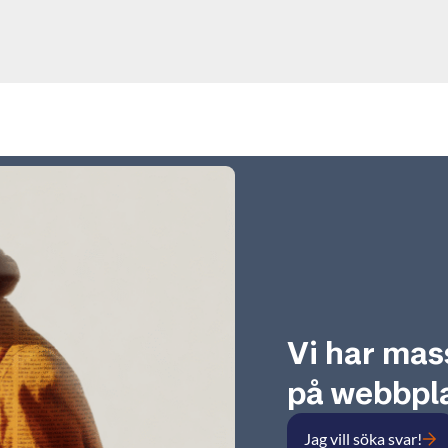
Vi har mas
på webbpla
Jag vill söka svar!