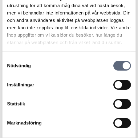
möjligheten att jobba tillsammans med alla kompetenta
utrustning för att komma ihåg dina val vid nästa besök,
kollegor på kansliet som gör skillnad varje dag för både
men vi behandlar inte informationen på vår webbsida. Din
konsumenter och marknadens aktörer, säger Stephan
och andra användares aktivitet på webbplatsen loggas
Guiance.
men kan inte kopplas ihop till enskilda individer. Vi samlar
Telekområdgivarna är en icke vinstdrivande
ihop uppgifter om vilka sidor du besöker, hur länge du
organisation som ger opartisk och kostnadsfri hjälp till
stannar på webbplatsen och från vilket land du surfar.
konsumenter om abonnemang för tv, telefoni och
bredband, betalteletjänster och fiberanslutningar.
Samtyckesval
Verksamheten finansieras av deltagande operatörer,
Nödvändig
och ägs av TechSverige. För att garantera opartiskhet i
arbetet är Konsumentverket och Post- och telestyrelsen
representerade i styrelsen.
Inställningar
Presskontakter:
Kerstin Karlsson, ordförande 073-644 57 34
Statistik
My Bergdahl, styrelseledamot 072-205 87 70
Marknadsföring
Senast uppdaterad:
2026-08-08
Dela sidan
Skriv ut sidan