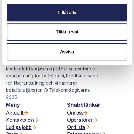
Dela sidan på Facebook
Dela sidan på Linkedin
Tillåt alla
Tillåt urval
Avvisa
Telekområdgivarna
Telekområdgivarna ger opartisk och
kostnadsfri vägledning till konsumenter om
abonnemang för tv, telefoni, bredband samt
för fiberanslutning och vi hanterar
betalteletjänster. © Telekområdgivarna
2025
Meny
Snabblänkar
Aktuellt
Om oss
Kontakta oss
Operatörer
Lediga jobb
Ordlista