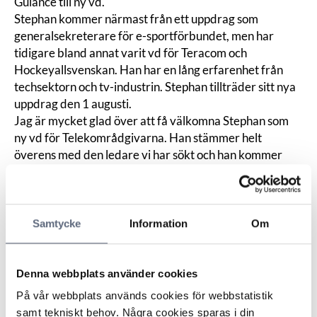
Guiance till ny vd.
Stephan kommer närmast från ett uppdrag som
generalsekreterare för e-sportförbundet, men har
tidigare bland annat varit vd för Teracom och
Hockeyallsvenskan. Han har en lång erfarenhet från
techsektorn och tv-industrin. Stephan tillträder sitt nya
uppdrag den 1 augusti.
Jag är mycket glad över att få välkomna Stephan som
ny vd för Telekområdgivarna. Han stämmer helt
överens med den ledare vi har sökt och han kommer
kunna fortsätta att utveckla verksamheten, säger
styrelsens ordförande Kerstin Karlsson.
Med Stephan kommer Telekområdgivarna att kunna ta
ytterligare steg och fortsätta den positiva utvecklingen,
Samtycke
Information
Om
säger My Bergdahl, näringspolitisk expert på
TechSverige tillika ägarrepresentant i styrelsen.
Jag är både glad och hedrad över att ha fått
Denna webbplats använder cookies
förtroendet att leda Telekområdgivarna. Det känns
På vår webbplats används cookies för webbstatistik
inspirerande och på samma gång viktigt att få
samt tekniskt behov. Några cookies sparas i din