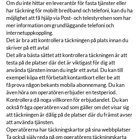
Om du inte hittar en leverantör för fasta tjänster eller
har täckning för mobilt bredband och telefoni, kan du ha
möjlighet att få hjälp via Post- och telestyrelsen som har
mer information om grundläggande telefoni och
internetuppkoppling.
Det är bra att kontrollera täckningen på plats innan du
skriver på ett avtal
Det allra bästa sättet att kontrollera täckningen är att
testa på de platser där det är viktigast för dig att
använda tjänsten innan du ingår ett avtal. Du kan till
exempel köpa ett förbetalt kontantkort eller be att
få prova någon bekants mobila abonnemang. Du kan
även höra om operatören erbjuder en testperiod.
Kontrollera då noga villkoren för erbjudandet. Du kan
också fråga operatören vad som gäller om det visar sig
att täckningen är dålig på de platser där du främst avser
att använda tjänsten.
Operatörerna har täckningskartor på sina webbplatser
Ta också själv reda på om operatörens täckningskarta