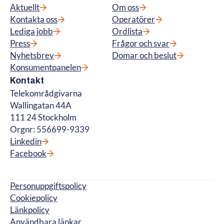
Aktuellt
Om oss
Kontakta oss
Operatörer
Lediga jobb
Ordlista
Press
Frågor och svar
Nyhetsbrev
Domar och beslut
Konsumentpanelen
Kontakt
Telekområdgivarna
Wallingatan 44A
111 24 Stockholm
Orgnr: 556699-9339
Linkedin
Facebook
Personuppgiftspolicy
Cookiepolicy
Länkpolicy
Användbara länkar