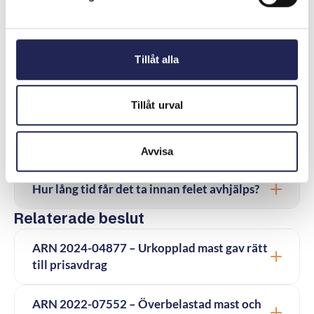
Har jag rätt att få ett abonnemang?
Tillåt alla
Får man ingå avtal om man är under 18 år?
Tillåt urval
Finns det mobilabonnemang för barn?
Hur felsöker jag en tjänst eller hårdvara?
Avvisa
Hur lång tid får det ta innan felet avhjälps?
Relaterade beslut
ARN 2024-04877 – Urkopplad mast gav rätt
till prisavdrag
ARN 2022-07552 – Överbelastad mast och