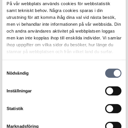
grundläggande telefoni och internet
På vår webbplats används cookies för webbstatistik
samt tekniskt behov. Några cookies sparas i din
utrustning för att komma ihåg dina val vid nästa besök,
Vanliga frågor och svar
men vi behandlar inte informationen på vår webbsida. Din
och andra användares aktivitet på webbplatsen loggas
Är det fel i en mobil tjänst om jag saknar
men kan inte kopplas ihop till enskilda individer. Vi samlar
täckning?
ihop uppgifter om vilka sidor du besöker, hur länge du
stannar på webbplatsen och från vilket land du surfar.
Hur ska jag klaga?
Samtyckesval
Vad kan jag göra om jag fått ett
Nödvändig
företagsabonnemang fast jag är
privatperson?
Inställningar
Hur går det till att acceptera skriftligt?
Statistik
Säljaren lovade att jag skulle ha täckning
men det har jag inte. Vad gäller?
Marknadsföring