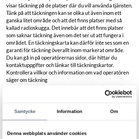
visar täckning på de platser där du vill använda tjänsten.
Tänk på att täckningen kan se olika ut även inom ett
ganska litet område och att det finns platser med så
kallad radioskugga. Det innebär att det finns platser
som saknar täckning även om det ser ut att fungera i
området. En täckningskarta kan därför inte ses som en
garanti för täckning överallt inom markerat område.
Du kan gå in på
operatörernas
sidor, där hittar du
kontaktuppgifter och länkar till täckningskartor.
Kontrollera villkor och information om vad operatören
säger om täckning
Läs noggrant igenom avtalet innan du bestämmer dig
för att se vilka löften och reservationer som görs om
täckningen. I anslutning till täckningskartan och/eller
avtalet finns ofta information om att täckningen kan
Samtycke
Information
Om
variera och att det finns områden med så kallad
radioskugga.
Denna webbplats använder cookies
Läs mer hos Post- och telestyrelsen om