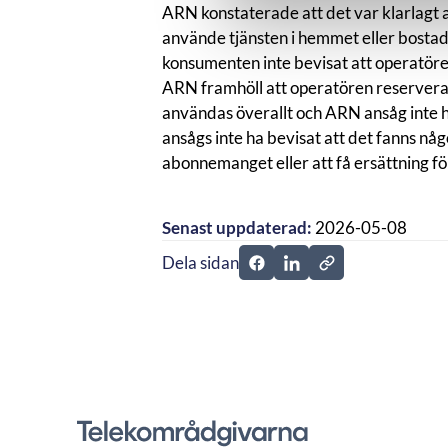
ARN konstaterade att det var klarlagt
använde tjänsten i hemmet eller bosta
konsumenten inte bevisat att operatören
ARN framhöll att operatören reserverat s
användas överallt och ARN ansåg inte he
ansågs inte ha bevisat att det fanns någo
abonnemanget eller att få ersättning f
Senast uppdaterad:
2026-05-08
Dela sidan
Dela sidan på Facebook
Dela sidan på Linkedi