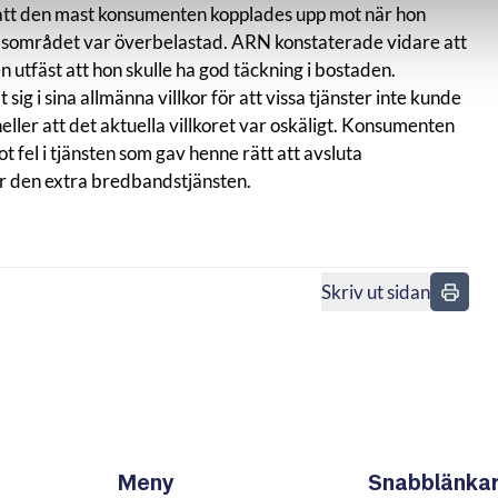
 att den mast konsumenten kopplades upp mot när hon
dsområdet var överbelastad. ARN konstaterade vidare att
 utfäst att hon skulle ha god täckning i bostaden.
ig i sina allmänna villkor för att vissa tjänster inte kunde
ller att det aktuella villkoret var oskäligt. Konsumenten
t fel i tjänsten som gav henne rätt att avsluta
ör den extra bredbandstjänsten.
Skriv ut sidan
n
Meny
Snabblänka