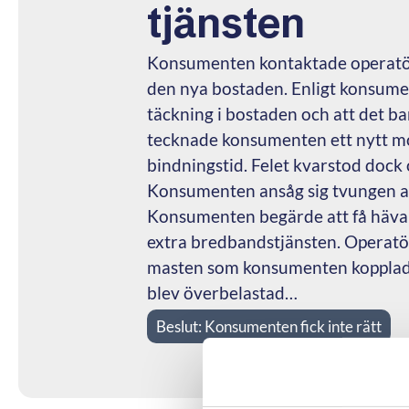
tjänsten
Konsumenten kontaktade operatör
den nya bostaden. Enligt konsumen
täckning i bostaden och att det bara
tecknade konsumenten ett nytt m
bindningstid. Felet kvarstod dock
Konsumenten ansåg sig tvungen att
Konsumenten begärde att få häva
extra bredbandstjänsten. Operatör
masten som konsumenten kopplade
blev överbelastad…
Beslut:
Konsumenten fick inte rätt