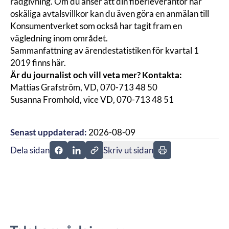
rådgivning. Om du anser att din fiberleverantör har
oskäliga avtalsvillkor kan du även göra en anmälan till
Konsumentverket
som också har tagit fram en
vägledning
inom området.
Sammanfattning av ärendestatistiken för kvartal 1
2019 finns
här
.
Är du journalist och vill veta mer? Kontakta:
Mattias Grafström, VD, 070-713 48 50
Susanna Fromhold, vice VD, 070-713 48 51
Senast uppdaterad:
2026-08-09
Dela sidan
Skriv ut sidan
Dela sidan på Facebook
Dela sidan på Linkedin