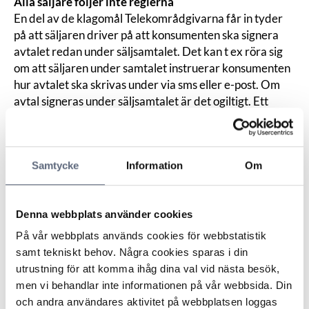
Alla säljare följer inte reglerna
En del av de klagomål Telekområdgivarna får in tyder
på att säljaren driver på att konsumenten ska signera
avtalet redan under säljsamtalet. Det kan t ex röra sig
om att säljaren under samtalet instruerar konsumenten
hur avtalet ska skrivas under via sms eller e-post. Om
avtal signeras under säljsamtalet är det ogiltigt. Ett
annat exempel är att konsumenten inte får tillfälle till
rådrum, d v s hen får inte tillfälle att tänka igenom
avtalet, utan säljaren ringer upp bara någon minut efter
Samtycke
Information
Om
det första samtalet, alternativt att konsumenten på
andra sätt hetsas till att tacka ja, detta strider mot syftet
med skriftlighetskravet.
Denna webbplats använder cookies
Tre viktiga saker att tänka på vid telefonförsäljning:
Tänk på att syftet med skriftlighetskravet är att du som
På vår webbplats används cookies för webbstatistik
konsument ska få tid på dig att noggrant läsa igenom
samt tekniskt behov. Några cookies sparas i din
erbjudandet och exempelvis jämföra med andra
utrustning för att komma ihåg dina val vid nästa besök,
abonnemang på marknaden, låt dig inte hetsas av att
men vi behandlar inte informationen på vår webbsida. Din
erbjudandet ”bara gäller idag” t ex.
och andra användares aktivitet på webbplatsen loggas