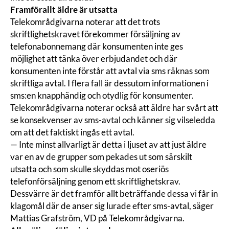
Framförallt äldre är utsatta
Telekområdgivarna noterar att det trots
skriftlighetskravet förekommer försäljning av
telefonabonnemang där konsumenten inte ges
möjlighet att tänka över erbjudandet och där
konsumenten inte förstår att avtal via sms räknas som
skriftliga avtal. I flera fall är dessutom informationen i
sms:en knapphändig och otydlig för konsumenter.
Telekområdgivarna noterar också att äldre har svårt att
se konsekvenser av sms-avtal och känner sig vilseledda
om att det faktiskt ingås ett avtal.
— Inte minst allvarligt är detta i ljuset av att just äldre
var en av de grupper som pekades ut som särskilt
utsatta och som skulle skyddas mot oseriös
telefonförsäljning genom ett skriftlighetskrav.
Dessvärre är det framför allt beträffande dessa vi får in
klagomål där de anser sig lurade efter sms-avtal, säger
Mattias Grafström, VD på Telekområdgivarna.