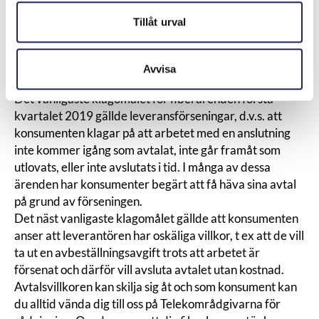
Kolla upp de uppgifter som säljaren presenterar innan
Tillåt urval
du tackar ja till något, stämmer det t ex att de
samarbetar med den operatör de påstår?
Leveransförsening är det vanligaste klagomålet på
Avvisa
fiberanslutningar
Det vanligaste klagomålet för fiberärenden första
kvartalet 2019 gällde leveransförseningar, d.v.s. att
konsumenten klagar på att arbetet med en anslutning
inte kommer igång som avtalat, inte går framåt som
utlovats, eller inte avslutats i tid. I många av dessa
ärenden har konsumenter begärt att få häva sina avtal
på grund av förseningen.
Det näst vanligaste klagomålet gällde att konsumenten
anser att leverantören har oskäliga villkor, t ex att de vill
ta ut en avbeställningsavgift trots att arbetet är
försenat och därför vill avsluta avtalet utan kostnad.
Avtalsvillkoren kan skilja sig åt och som konsument kan
du alltid vända dig till oss på Telekområdgivarna för