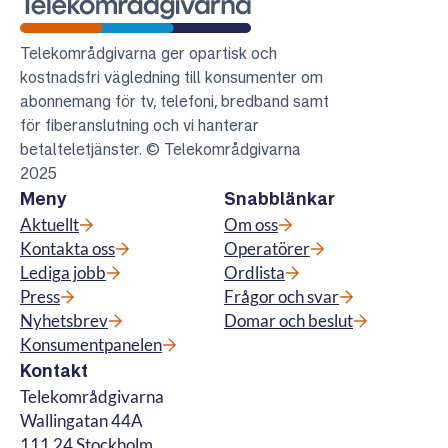
Telekområdgivarna
Telekområdgivarna ger opartisk och
kostnadsfri vägledning till konsumenter om
abonnemang för tv, telefoni, bredband samt
för fiberanslutning och vi hanterar
betalteletjänster. © Telekområdgivarna
2025
Meny
Snabblänkar
Aktuellt
Om oss
Kontakta oss
Operatörer
Lediga jobb
Ordlista
Press
Frågor och svar
Nyhetsbrev
Domar och beslut
Konsumentpanelen
Kontakt
Telekområdgivarna
Wallingatan 44A
111 24 Stockholm