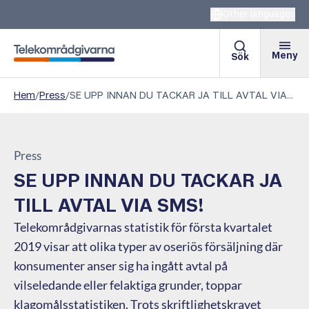
Other languages
Meny
Sök
Telekområdgivarna
Hem
/
Press
/
​SE UPP INNAN DU TACKAR JA TILL AVTAL VIA SMS!
Press
​SE UPP INNAN DU TACKAR JA
TILL AVTAL VIA SMS!
Telekområdgivarnas statistik för första kvartalet
2019 visar att olika typer av oseriös försäljning där
konsumenter anser sig ha ingått avtal på
vilseledande eller felaktiga grunder, toppar
klagomålsstatistiken. Trots skriftlighetskravet