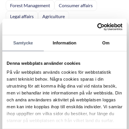
Forest Management
Consumer affairs
Legal affairs
Agriculture
Samtycke
Information
Om
Law
18 December, 2023
Nu stoppar telekomoperatörerna
Denna webbplats använder cookies
miljontals bedrägeriförsök genom
”spoofing”!
På vår webbplats används cookies för webbstatistik
Telekomoperatörerna Telia, Tele2, Telenor och
samt tekniskt behov. Några cookies sparas i din
Tre har i ett samarbetsprojekt med...
utrustning för att komma ihåg dina val vid nästa besök,
Läs mer om denna Press
men vi behandlar inte informationen på vår webbsida. Din
och andra användares aktivitet på webbplatsen loggas
men kan inte kopplas ihop till enskilda individer. Vi samlar
ihop uppgifter om vilka sidor du besöker, hur länge du
Law
4 October, 2023
stannar på webbplatsen och från vilket land du surfar.
Samarbete för att stoppa bedrägerier