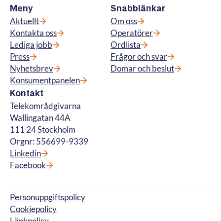
Meny
Snabblänkar
Aktuellt
Om oss
Kontakta oss
Operatörer
Lediga jobb
Ordlista
Press
Frågor och svar
Nyhetsbrev
Domar och beslut
Konsumentpanelen
Kontakt
Telekområdgivarna
Wallingatan 44A
111 24 Stockholm
Orgnr: 556699-9339
Linkedin
Facebook
Personuppgiftspolicy
Cookiepolicy