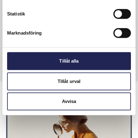
Läs mer om denna Press
Statistik
Telecom
29 October, 2014
Marknadsföring
Vi närmar oss vår vision!
Idag publicerade Svenskt Kvalitetsindex (SKI)
färska siffror på kundnöjdhet i olika...
Läs mer om denna Press
Tillåt alla
Tillåt urval
Avvisa