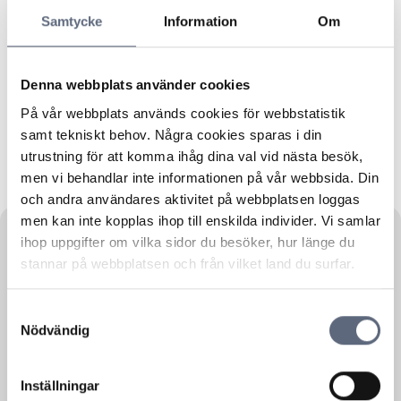
Police matters
Infrastructure, Communication
Samtycke
Information
Om
Municipal services
Sales
Elderly care
Denna webbplats använder cookies
Real Estate, facilities management
Personal finance
På vår webbplats används cookies för webbstatistik
Reports
Network products
Vacation
samt tekniskt behov. Några cookies sparas i din
Forest Management
Consumer affairs
utrustning för att komma ihåg dina val vid nästa besök,
men vi behandlar inte informationen på vår webbsida. Din
Legal affairs
Agriculture
och andra användares aktivitet på webbplatsen loggas
men kan inte kopplas ihop till enskilda individer. Vi samlar
ihop uppgifter om vilka sidor du besöker, hur länge du
stannar på webbplatsen och från vilket land du surfar.
Telecom
1 December, 2016
Samtyckesval
Mobiltäckningen till och med bättre än
Nödvändig
kartorna visar
Operatörerna redovisar nu sin täckning på ett
liknande och jämförbart sätt...
Inställningar