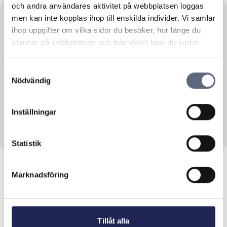
och andra användares aktivitet på webbplatsen loggas
men kan inte kopplas ihop till enskilda individer. Vi samlar
ihop uppgifter om vilka sidor du besöker, hur länge du
stannar på webbplatsen och från vilket land du surfar.
Tourism, travels
31 May, 2018
Så gör du om mobiltjuven är framme på
Samtyckesval
semestern
Nödvändig
Vi på Telekområdgivarna vill tillsammans med
mobiloperatörerna A3, Fello, Tele2, Telenor,...
Inställningar
Läs mer om denna Press
Statistik
Marknadsföring
Tillåt alla