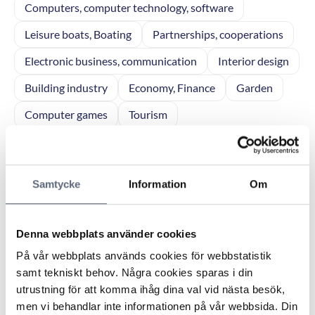
Computers, computer technology, software
Leisure boats, Boating
Partnerships, cooperations
Electronic business, communication
Interior design
Building industry
Economy, Finance
Garden
Computer games
Tourism
Business enterprise, General
Home electronics
Police matters
Infrastructure, Communication
Samtycke
Information
Om
Municipal services
Sales
Elderly care
Real Estate, facilities management
Personal finance
Denna webbplats använder cookies
Reports
Network products
Vacation
På vår webbplats används cookies för webbstatistik
samt tekniskt behov. Några cookies sparas i din
Forest Management
Consumer affairs
utrustning för att komma ihåg dina val vid nästa besök,
Legal affairs
Agriculture
men vi behandlar inte informationen på vår webbsida. Din