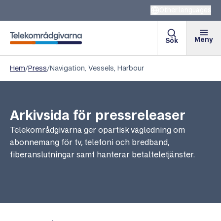
Other languages
Meny
Sök
Telekområdgivarna
Hem
/
Press
/
Navigation, Vessels, Harbour
Arkivsida för pressreleaser
Telekområdgivarna ger opartisk vägledning om
abonnemang för tv, telefoni och bredband,
fiberanslutningar samt hanterar betalteletjänster.