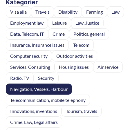
Kategorier
Visa alla
Travels
Disability
Farming
Law
Employment law
Leisure
Law, Justice
Data, Telecom, IT
Crime
Politics, general
Insurance, Insurance issues
Telecom
Computer security
Outdoor activities
Services, Consulting
Housing issues
Air service
Radio, TV
Security
Navigation, Vessels, Harbour
Telecommunication, mobile telephony
Innovations, inventions
Tourism, travels
Crime, Law, Legal affairs