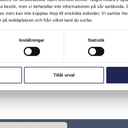
ta besök, men vi behandlar inte informationen på vår webbsida.
s men kan inte kopplas ihop till enskilda individer. Vi samlar iho
19 June, 2014
Personal finance
 på webbplatsen och från vilket land du surfar.
Ska du ut och resa i sommar?
Vi vill gärna att alla ska kunna ha en skön
Inställningar
Statistik
sommarsemester....
Läs mer om denna Press
Tillåt urval