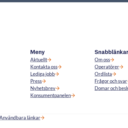
Meny
Snabblänka
Aktuellt
Om oss
Kontakta oss
Operatörer
Lediga jobb
Ordlista
Press
Frågor och svar
Nyhetsbrev
Domar och besl
Konsumentpanelen
Användbara länkar