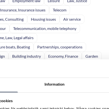
Law
Employment law
Leisure
Law, Justice
Insurance, Insurance issues
Telecom
ces, Consulting
Housing issues
Air service
bour
Telecommunication, mobile telephony
me, Law, Legal affairs
ure boats, Boating
Partnerships, cooperations
ign
Building industry
Economy, Finance
Garden
se, General
Home electronics
Police matters
ces
Sales
Elderly care
nce
Reports
Network products
Vacation
Information
affairs
Agriculture
cookies
kies för webbstatistik samt tekniskt behov. Några cookies sparas