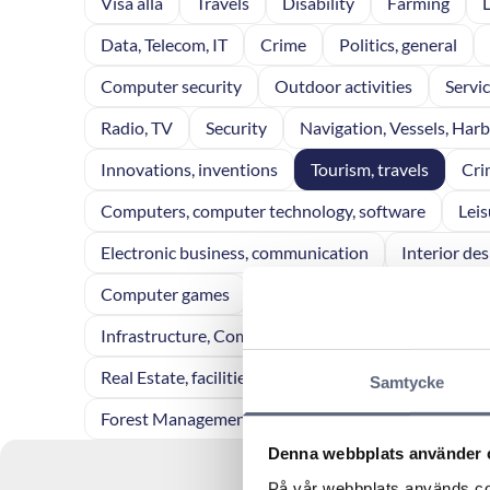
Visa alla
Travels
Disability
Farming
Data, Telecom, IT
Crime
Politics, general
Computer security
Outdoor activities
Servi
Radio, TV
Security
Navigation, Vessels, Har
Innovations, inventions
Tourism, travels
Cri
Computers, computer technology, software
Leis
Electronic business, communication
Interior des
Computer games
Tourism
Business enterpri
Infrastructure, Communication
Municipal servi
Real Estate, facilities management
Personal fina
Samtycke
Forest Management
Consumer affairs
Legal 
Denna webbplats använder 
På vår webbplats används coo