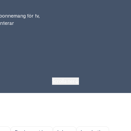
bonnemang för tv,
anterar
Scrolla ner