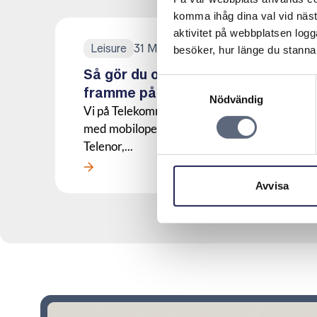
komma ihåg dina val vid näs
aktivitet på webbplatsen logga
31 May, 2018
Leisure
besöker, hur länge du stannar
Så gör du om mobiltjuven är
Samtyckesval
framme på semestern
Nödvändig
Vi på Telekområdgivarna vill tillsammans
med mobiloperatörerna A3, Fello, Tele2,
Telenor,...
Läs mer om denna Press
Avvisa