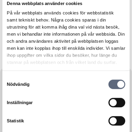
Denna webbplats använder cookies
Police matters
Infrastructure, Communication
På vår webbplats används cookies för webbstatistik
Municipal services
Sales
Elderly care
samt tekniskt behov. Några cookies sparas i din
utrustning för att komma ihåg dina val vid nästa besök,
Real Estate, facilities management
Personal finance
men vi behandlar inte informationen på vår webbsida. Din
Reports
Network products
Vacation
och andra användares aktivitet på webbplatsen loggas
men kan inte kopplas ihop till enskilda individer. Vi samlar
Forest Management
Consumer affairs
ihop uppgifter om vilka sidor du besöker, hur länge du
Legal affairs
Agriculture
stannar på webbplatsen och från vilket land du surfar.
Samtyckesval
Nödvändig
Law
15 November, 2017
Inställningar
​Ny opartisk rådgivning om
fiberanslutningar
Telekområdgivarna ger sedan 2006 opartisk och
Statistik
kostnadsfri konsumenträttslig rådgivning om