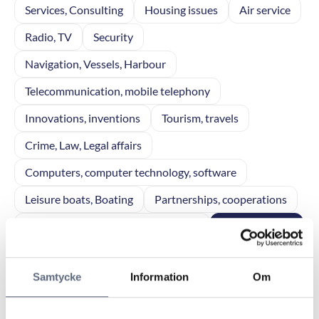
Services, Consulting
Housing issues
Air service
Radio, TV
Security
Navigation, Vessels, Harbour
Telecommunication, mobile telephony
Innovations, inventions
Tourism, travels
Crime, Law, Legal affairs
Computers, computer technology, software
Leisure boats, Boating
Partnerships, cooperations
Electronic business, communication
Interior design
Building industry
Economy, Finance
Garden
Samtycke
Information
Om
Computer games
Tourism
Business enterprise, General
Home electronics