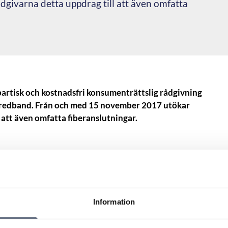
ivarna detta uppdrag till att även omfatta
rtisk och kostnadsfri konsumenträttslig rådgivning
bredband. Från och med 15 november 2017 utökar
att även omfatta fiberanslutningar.
kt med utbyggnaden. Telekområdgivarna,
oner har fått frågor, men det har fram tills nu inte
sumenter kunnat vända sig.
 som problematiskt och fört diskussioner med branschen.
Information
erenskommelse som gör det möjligt för konsumenter att få
ivning om fiberanslutningar som för frågor om