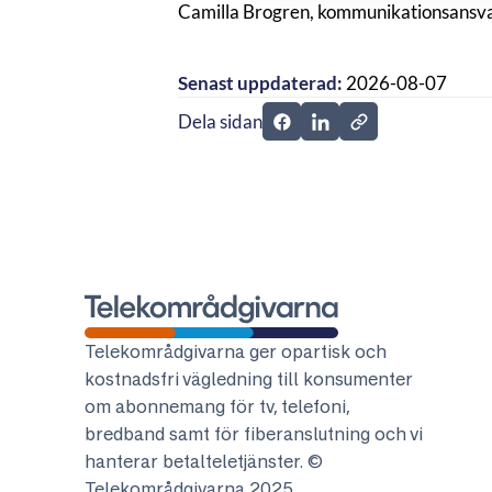
Camilla Brogren, kommunikationsansv
Senast uppdaterad:
2026-08-07
Dela sidan
Dela sidan på Facebook
Dela sidan på Linkedi
Telekområdgivarna
Telekområdgivarna ger opartisk och
kostnadsfri vägledning till konsumenter
om abonnemang för tv, telefoni,
bredband samt för fiberanslutning och vi
hanterar betalteletjänster. ©
Telekområdgivarna 2025