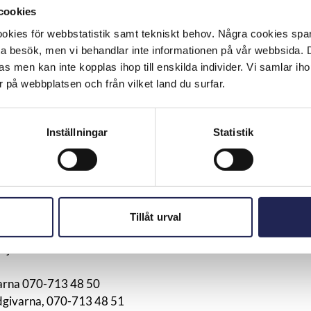
cookies
leverantörer som drar fiberanslutningar har ingått
kies för webbstatistik samt tekniskt behov. Några cookies sparas
a. På så sätt ger de sina kunder möjlighet till opartisk
ta besök, men vi behandlar inte informationen på vår webbsida.
h skapar förutsättningar för en bra hantering av dessa
s men kan inte kopplas ihop till enskilda individer. Vi samlar iho
 över IT&Telekomföretagens arbete som varit avgörande
 på webbplatsen och från vilket land du surfar.
Grafström, VD på Telekområdgivarna.
 en helt ny webbplats;
www.telekomradgivarna.se/fiber
,
Inställningar
Statistik
eter och skyldigheter såväl konsumenten som leverantören
ta Telekområdgivarna även för konsumenträttslig
formulär eller på telefon.
l med Telekområdgivarna gällande fiberanslutningsfrågor
tur, Telenor, Telia, och även Svenska Stadsnätsföreningen
Tillåt urval
es stadsnät. Alla dessa tar i och med detta ett stort och
nöjdhet inom branschen.
arna 070-713 48 50
dgivarna, 070-713 48 51