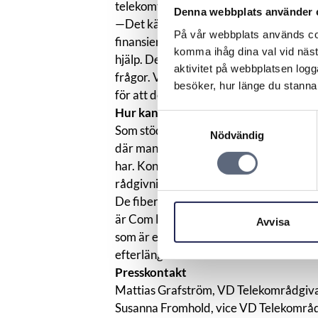
telekomtjänster.
Denna webbplats använder 
—Det känns väldigt bra att flera av de 
På vår webbplats används coo
finansieringsavtal med Telekområdgivarn
komma ihåg dina val vid näs
hjälp. Det signalerar ansvarstagande oc
aktivitet på webbplatsen logga
frågor. Vi är också väldigt tacksamma
besöker, hur länge du stannar
för att detta blivit av, säger Mattias 
Hur kan du som konsument få hjälp?
Samtyckesval
Som stöd har Telekområdgivarna skapat
Nödvändig
där man kan läsa mer om vilka rättigh
har. Konsumenter kan nu alltså kontak
rådgivning om fiberanslutning via webb
De fiberleverantörer som tecknat avta
är Com Hem, IP-Only, Svensk Infrastruk
Avvisa
som är en paraplyorganisation för Sverig
efterlängtat ansvar för en bättre kund
Presskontakt
Mattias Grafström, VD Telekområdgiv
Susanna Fromhold, vice VD Telekområ