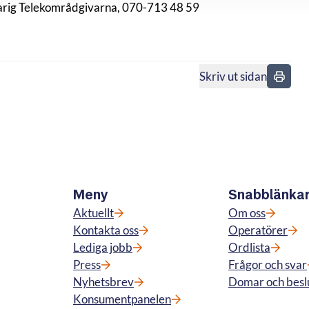
arig Telekområdgivarna, 070-713 48 59
Skriv ut sidan
n
Meny
Snabblänka
Aktuellt
Om oss
Kontakta oss
Operatörer
Lediga jobb
Ordlista
Press
Frågor och svar
Nyhetsbrev
Domar och besl
Konsumentpanelen