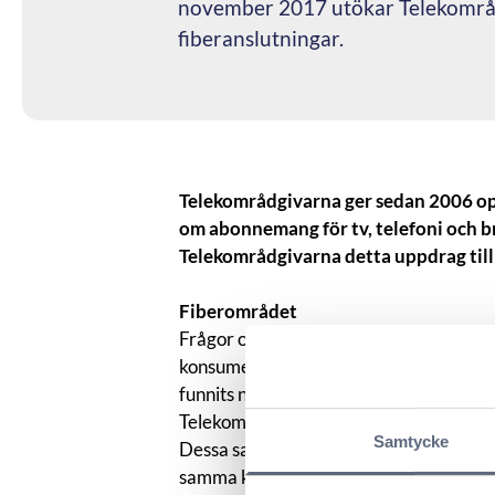
november 2017 utökar Telekområdg
fiberanslutningar.
Telekområdgivarna ger sedan 2006 opa
om abonnemang för tv, telefoni och 
Telekområdgivarna detta uppdrag till 
Fiberområdet
Frågor om fiberanslutningar ökar i ta
konsumentvägledare och andra organisati
funnits någon självklar instans dit kon
Telekområdgivarna har uppfattat detta
Samtycke
Dessa samtal har nu resulterat i en öv
samma kostnadsfria och opartiska rådg