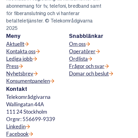
abonnemang för tv, telefoni, bredband samt
för fiberanslutning och vi hanterar
betalteletjänster. © Telekområdgivarna
2025
Meny
Snabblänkar
Aktuellt
Om oss
Kontakta oss
Operatörer
Lediga jobb
Ordlista
Press
Frågor och svar
Nyhetsbrev
Domar och beslut
Konsumentpanelen
Kontakt
Telekområdgivarna
Wallingatan 44A
111 24 Stockholm
Orgnr: 556699-9339
Linkedin
Facebook