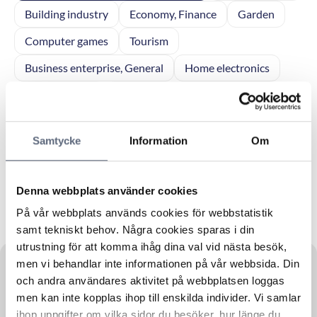
Building industry
Economy, Finance
Garden
Computer games
Tourism
Business enterprise, General
Home electronics
Police matters
Infrastructure, Communication
Municipal services
Sales
Elderly care
Samtycke
Information
Om
Real Estate, facilities management
Personal finance
Reports
Network products
Vacation
Denna webbplats använder cookies
Forest Management
Consumer affairs
På vår webbplats används cookies för webbstatistik
Legal affairs
Agriculture
samt tekniskt behov. Några cookies sparas i din
utrustning för att komma ihåg dina val vid nästa besök,
men vi behandlar inte informationen på vår webbsida. Din
och andra användares aktivitet på webbplatsen loggas
men kan inte kopplas ihop till enskilda individer. Vi samlar
Crime
13 September, 2023
ihop uppgifter om vilka sidor du besöker, hur länge du