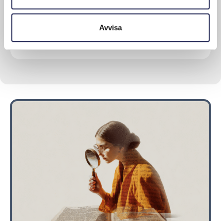
firmor ångerrätt
Från och med den 1 juli 2017 tar
Avvisa
Telekområdgivarna och de...
Läs mer om denna Press