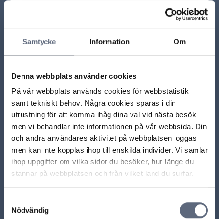
Vad gäller om ett avtalsvillkor tolkas på olika sätt?
Samtycke
Information
Om
Vad händer om jag inte får informationen som jag ska
ha?
Denna webbplats använder cookies
Var hittar jag information om priser och villkor?
På vår webbplats används cookies för webbstatistik
samt tekniskt behov. Några cookies sparas i din
Vad ska du tänka på när det gäller hastighet för
utrustning för att komma ihåg dina val vid nästa besök,
mobilt bredband?
men vi behandlar inte informationen på vår webbsida. Din
och andra användares aktivitet på webbplatsen loggas
Ladda mer
men kan inte kopplas ihop till enskilda individer. Vi samlar
ihop uppgifter om vilka sidor du besöker, hur länge du
stannar på webbplatsen och från vilket land du surfar.
ARN beslut
Samtyckesval
Nödvändig
ARN 2023-19824 – Abonnenten har en skyldighet