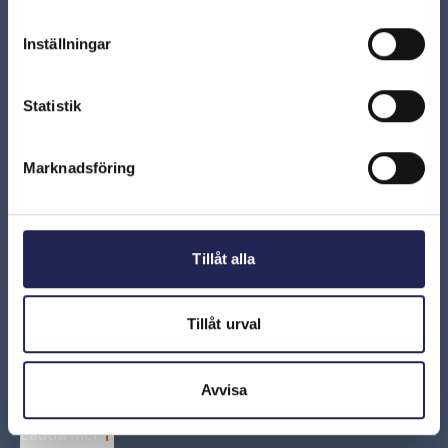
att ta del av avtalsvillkoren vid beställning via sms
Inställningar
ARN 2018–07965 - Lägre hastighet än avtalat vid
trådlös anslutning är inte fel på tjänsten
Statistik
ARN 2008-1495 - Hastighet mobilt bredband, inte
rätt till takantenn
Marknadsföring
ARN 2013-09474 – Konsumenten har bevisbörda
för att tjänst är felaktig
Tillåt alla
ARN 2016-03461 – Låg hastighet inte skäl att få
avbryta avtal om mobilt bredband
Tillåt urval
ARN 2011-1161 - Operatör måste felsöka på plats
för att kunna utesluta fel på tjänst
Avvisa
Ladda mer