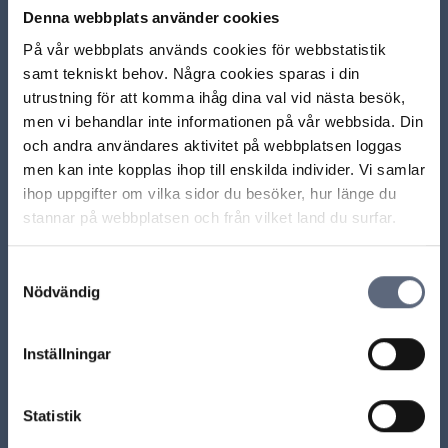
Så här undviker du dyr roaming och bedrägerier på
Denna webbplats använder cookies
semestern
På vår webbplats används cookies för webbstatistik
samt tekniskt behov. Några cookies sparas i din
Undvik bedrägerier och misstag i jul!
utrustning för att komma ihåg dina val vid nästa besök,
men vi behandlar inte informationen på vår webbsida. Din
Vad du kan göra för att ha säkra telekomtjänster
och andra användares aktivitet på webbplatsen loggas
men kan inte kopplas ihop till enskilda individer. Vi samlar
Skydda dig mot oseriös försäljning och bedrägerier
ihop uppgifter om vilka sidor du besöker, hur länge du
stannar på webbplatsen och från vilket land du surfar.
Vilka uppgifter lagras om mig hos operatören?
Samtyckesval
Effektiv lösning mot spoofing av mobilnummer på
Nödvändig
gång
Inställningar
Ladda mer
Statistik
ARN beslut