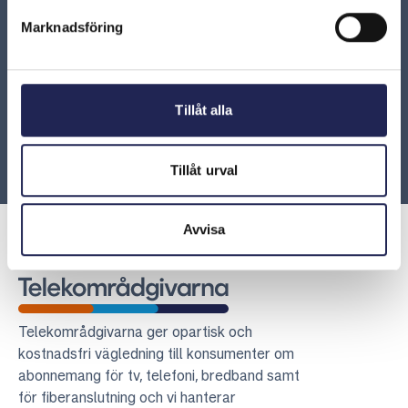
Marknadsföring
ARN 2011-7107 - Betalningsansvar för räkning i
samband med obehörigt intrång
Tillåt alla
ARN 2015-06915 - Betalningsansvar trots påstått
intrång i router
Tillåt urval
Avvisa
Telekområdgivarna
Telekområdgivarna ger opartisk och
kostnadsfri vägledning till konsumenter om
abonnemang för tv, telefoni, bredband samt
för fiberanslutning och vi hanterar