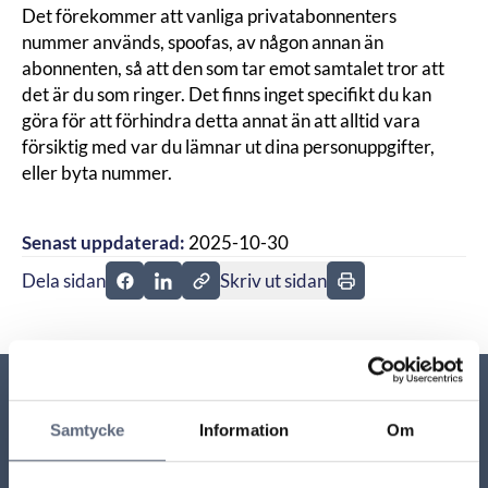
Det förekommer att vanliga privatabonnenters
nummer används, spoofas, av någon annan än
abonnenten, så att den som tar emot samtalet tror att
det är du som ringer. Det finns inget specifikt du kan
göra för att förhindra detta annat än att alltid vara
försiktig med var du lämnar ut dina personuppgifter,
eller byta nummer.
Senast uppdaterad:
2025-10-30
Dela sidan
Skriv ut sidan
Dela sidan på Facebook
Dela sidan på Linkedin
Relaterade sidor till frågan
Samtycke
Information
Om