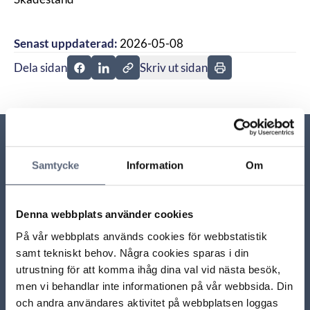
Senast uppdaterad:
2026-05-08
Dela sidan
Skriv ut sidan
Dela sidan på Facebook
Dela sidan på Linkedin
Relaterade sidor till frågan
Samtycke
Information
Om
Vad gäller när operatören inte levererat en del av ett
paket av tjänster i tid?
Denna webbplats använder cookies
På vår webbplats används cookies för webbstatistik
Hur kan jag klaga på att leveransen är försenad?
samt tekniskt behov. Några cookies sparas i din
utrustning för att komma ihåg dina val vid nästa besök,
men vi behandlar inte informationen på vår webbsida. Din
Hur lång får leveranstiden vara?
och andra användares aktivitet på webbplatsen loggas