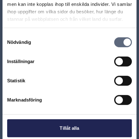
men kan inte kopplas ihop till enskilda individer. Vi samlar
Hur länge är jag bunden av en beställning?
ihop uppgifter om vilka sidor du besöker, hur länge du
stannar på webbplatsen och från vilket land du surfar.
Vilka fel kan jag klaga på?
Samtyckesval
Att teckna avtal om fiberdragning
Nödvändig
Inställningar
ARN beslut
Statistik
ARN 2021-15639 – Fiberleverantör måste fullgöra
avtalad installation när konsumentens intresse
överväger
Marknadsföring
ARN 2017-00530 – Otillåtna villkor gällande
försening och skadestånd
Tillåt alla
ARN 2017-01932 – Otillåtet avtalsvillkor att neka