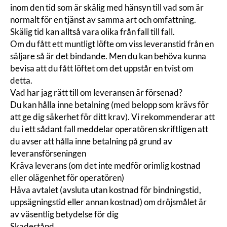
inom den tid som är skälig med hänsyn till vad som är
normalt för en tjänst av samma art och omfattning.
Skälig tid kan alltså vara olika från fall till fall.
Om du fått ett muntligt löfte om viss leveranstid från en
säljare så är det bindande. Men du kan behöva kunna
bevisa att du fått löftet om det uppstår en tvist om
detta.
Vad har jag rätt till om leveransen är försenad?
Du kan hålla inne betalning (med belopp som krävs för
att ge dig säkerhet för ditt krav). Vi rekommenderar att
du i ett sådant fall meddelar operatören skriftligen att
du avser att hålla inne betalning på grund av
leveransförseningen
Kräva leverans (om det inte medför orimlig kostnad
eller olägenhet för operatören)
Häva avtalet
(avsluta utan kostnad för bindningstid,
uppsägningstid eller annan kostnad) om dröjsmålet är
av väsentlig betydelse för dig
Skadestånd