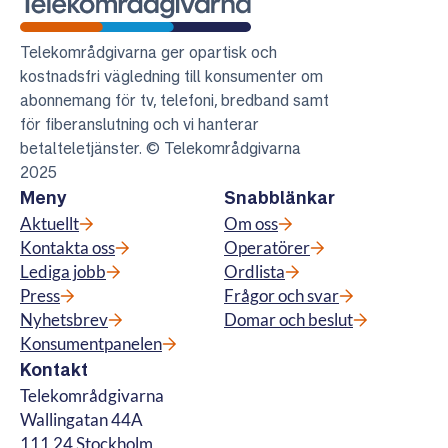
Telekområdgivarna
Telekområdgivarna ger opartisk och
kostnadsfri vägledning till konsumenter om
abonnemang för tv, telefoni, bredband samt
för fiberanslutning och vi hanterar
betalteletjänster. © Telekområdgivarna
2025
Meny
Snabblänkar
Aktuellt
Om oss
Kontakta oss
Operatörer
Lediga jobb
Ordlista
Press
Frågor och svar
Nyhetsbrev
Domar och beslut
Konsumentpanelen
Kontakt
Telekområdgivarna
Wallingatan 44A
111 24 Stockholm