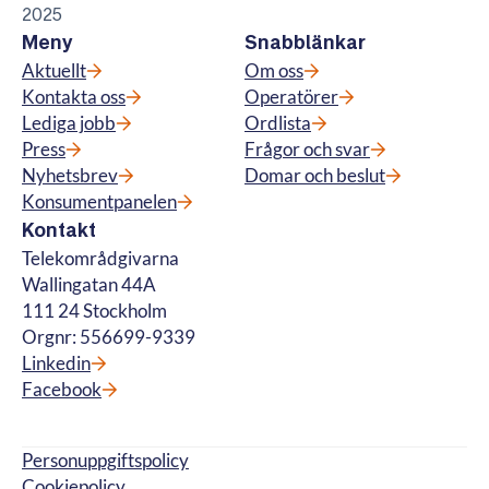
2025
Meny
Snabblänkar
Aktuellt
Om oss
Kontakta oss
Operatörer
Lediga jobb
Ordlista
Press
Frågor och svar
Nyhetsbrev
Domar och beslut
Konsumentpanelen
Kontakt
Telekområdgivarna
Wallingatan 44A
111 24 Stockholm
Orgnr: 556699-9339
Linkedin
Facebook
Personuppgiftspolicy
Cookiepolicy