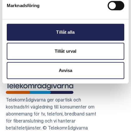
avtalet och att hela beloppet som han hade betalat för
Marknadsföring
tjänsten skulle återbetalas.
Senast uppdaterad:
2026-04-27
Tillåt alla
Dela sidan
Skriv ut sidan
Dela sidan på Facebook
Dela sidan på Linkedin
Tillåt urval
Avvisa
Telekområdgivarna
Telekområdgivarna ger opartisk och
kostnadsfri vägledning till konsumenter om
abonnemang för tv, telefoni, bredband samt
för fiberanslutning och vi hanterar
betalteletjänster. © Telekområdgivarna