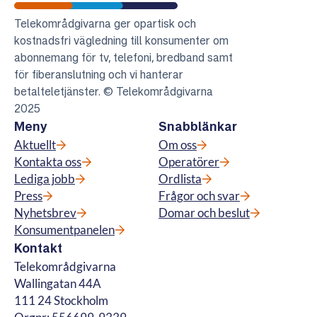
Telekområdgivarna
Telekområdgivarna ger opartisk och
kostnadsfri vägledning till konsumenter om
abonnemang för tv, telefoni, bredband samt
för fiberanslutning och vi hanterar
betalteletjänster. © Telekområdgivarna
2025
Meny
Snabblänkar
Aktuellt
Om oss
Kontakta oss
Operatörer
Lediga jobb
Ordlista
Press
Frågor och svar
Nyhetsbrev
Domar och beslut
Konsumentpanelen
Kontakt
Telekområdgivarna
Wallingatan 44A
111 24 Stockholm