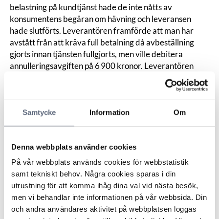
belastning på kundtjänst hade de inte nåtts av
konsumentens begäran om hävning och leveransen
hade slutförts. Leverantören framförde att man har
avstått från att kräva full betalning då avbeställning
gjorts innan tjänsten fullgjorts, men ville debitera
annulleringsavgiften på 6 900 kronor. Leverantören
menade också att 24 månader var en rimlig leveranstid
för fiber. Att anslutningen i detta fall tagit 28 månader
innebar inte att konsumenten har rätt att frånträda
Samtycke
Information
Om
avtalet utan kostnad. Leverantören framförde också att
leveransen dröjt på grund av omständigheter utanför
dess kontroll samt att eventuellt dröjsmål åtminstone
Denna webbplats använder cookies
inte varit väsentligt.
Nämnden inledde med frågan om huruvida 24 månader
På vår webbplats används cookies för webbstatistik
kunde anses som en oskäligt lång leveranstid för fiber
samt tekniskt behov. Några cookies sparas i din
och kom fram till att det, med hänsyn till svårigheten och
utrustning för att komma ihåg dina val vid nästa besök,
de många moment som måste uppfyllas vid anslutning
men vi behandlar inte informationen på vår webbsida. Din
av fiber, inte var oskäligt med 24 månaders leveranstid.
och andra användares aktivitet på webbplatsen loggas
Nämnden tittade därefter på frågan om huruvida