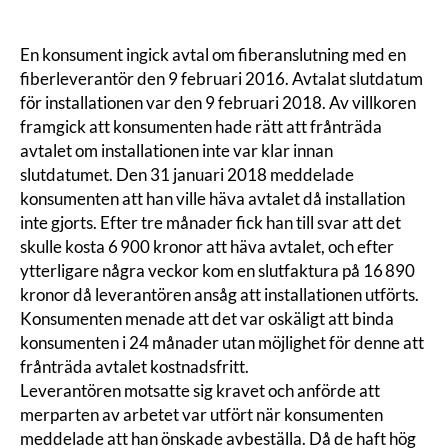
En konsument ingick avtal om fiberanslutning med en
fiberleverantör den 9 februari 2016. Avtalat slutdatum
för installationen var den 9 februari 2018. Av villkoren
framgick att konsumenten hade rätt att frånträda
avtalet om installationen inte var klar innan
slutdatumet. Den 31 januari 2018 meddelade
konsumenten att han ville häva avtalet då installation
inte gjorts. Efter tre månader fick han till svar att det
skulle kosta 6 900 kronor att häva avtalet, och efter
ytterligare några veckor kom en slutfaktura på 16 890
kronor då leverantören ansåg att installationen utförts.
Konsumenten menade att det var oskäligt att binda
konsumenten i 24 månader utan möjlighet för denne att
frånträda avtalet kostnadsfritt.
Leverantören motsatte sig kravet och anförde att
merparten av arbetet var utfört när konsumenten
meddelade att han önskade avbeställa. Då de haft hög