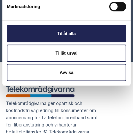
ARN 2020-12486 – Operatören ersättningsskyldig
Marknadsföring
för slutfaktura vid nummerflytt inom ångerfristen
ARN 2016-11868 – Konsumenten är skyldig att
Tillåt alla
meddela operatören att telefonnumret ska flyttas till
en annan operatör vid uppsägning
Tillåt urval
Avvisa
Telekområdgivarna
Telekområdgivarna ger opartisk och
kostnadsfri vägledning till konsumenter om
abonnemang för tv, telefoni, bredband samt
för fiberanslutning och vi hanterar
betalteletjänster. © Telekområdgivarna