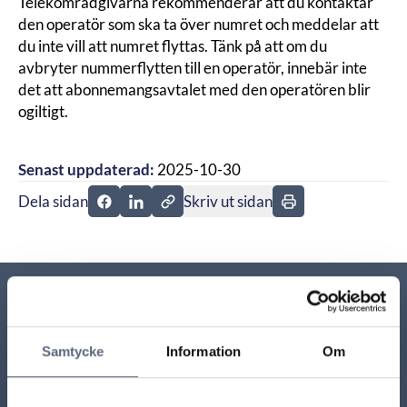
Telekområdgivarna rekommenderar att du kontaktar
den operatör som ska ta över numret och meddelar att
du inte vill att numret flyttas. Tänk på att om du
avbryter nummerflytten till en operatör, innebär inte
det att abonnemangsavtalet med den operatören blir
ogiltigt.
Senast uppdaterad:
2025-10-30
Dela sidan
Skriv ut sidan
Dela sidan på Facebook
Dela sidan på Linkedin
Relaterade sidor till frågan
Samtycke
Information
Om
Ska du flytta till ny adress?