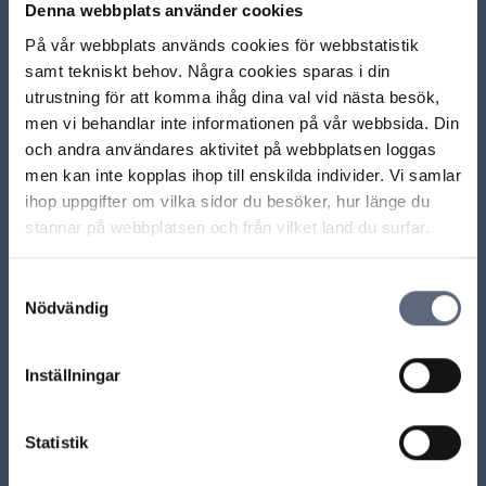
Denna webbplats använder cookies
Måste jag betala för ett mobilabonnemang som mitt
nummer har flyttats från?
På vår webbplats används cookies för webbstatistik
samt tekniskt behov. Några cookies sparas i din
utrustning för att komma ihåg dina val vid nästa besök,
Mitt nummer har flyttats mot min vilja, kan jag flytta
tillbaka det?
men vi behandlar inte informationen på vår webbsida. Din
och andra användares aktivitet på webbplatsen loggas
men kan inte kopplas ihop till enskilda individer. Vi samlar
Hur vet jag vilken operatör som har numret?
ihop uppgifter om vilka sidor du besöker, hur länge du
stannar på webbplatsen och från vilket land du surfar.
Kan jag få tillbaka ett förlorat nummer?
Samtyckesval
Hur lång tid får en nummerflytt ta?
Nödvändig
Ladda mer
Inställningar
ARN beslut
Statistik