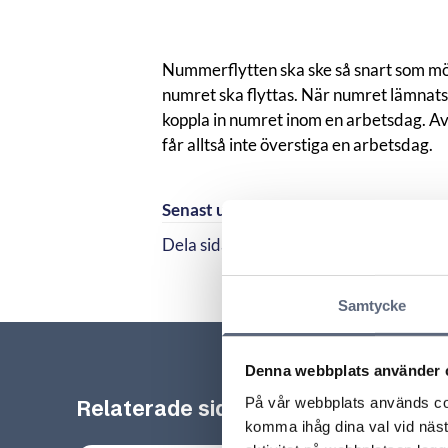
Nummerflytten ska ske så snart som möj
numret ska flyttas. När numret lämnats 
koppla in numret inom en arbetsdag. Av
får alltså inte överstiga en arbetsdag.
Senast uppdaterad:
2025-10-30
Dela sidan
Dela sidan på Facebook
Dela sidan på Linkedi
Samtycke
Denna webbplats använder 
På vår webbplats används coo
Relaterade sidor till frågan
komma ihåg dina val vid näs