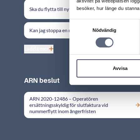
aktivitet på webbplatsen logga
besöker, hur länge du stannar
Ska du flytta till ny adress?
Samtyckesval
Kan jag stoppa en nummerflytt?
Nödvändig
Ladda mer
Avvisa
ARN beslut
ARN 2020-12486 – Operatören
ersättningsskyldig för slutfaktura vid
nummerflytt inom ångerfristen