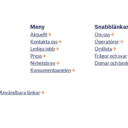
Meny
Snabblänka
Aktuellt
Om oss
Kontakta oss
Operatörer
Lediga jobb
Ordlista
Press
Frågor och svar
Nyhetsbrev
Domar och besl
Konsumentpanelen
Användbara länkar