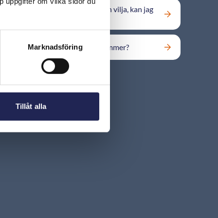
p uppgifter om vilka sidor du
Mitt nummer har flyttats mot min vilja, kan jag
flytta tillbaka det?
Kan jag få tillbaka ett förlorat nummer?
Marknadsföring
Tillåt alla