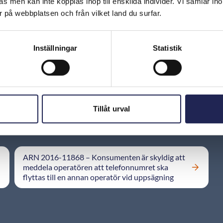
s men kan inte kopplas ihop till enskilda individer. Vi samlar iho
Måste jag betala för ett mobilabonnemang som
 på webbplatsen och från vilket land du surfar.
mitt nummer har flyttats från?
Hur vet jag vilken operatör som har numret?
Inställningar
Statistik
Tillåt urval
ARN 2016-11868 – Konsumenten är skyldig att
meddela operatören att telefonnumret ska
flyttas till en annan operatör vid uppsägning