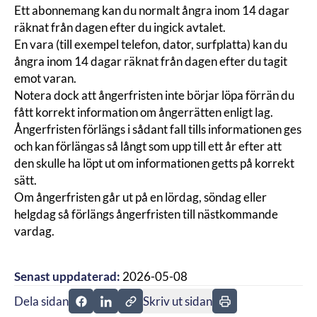
Ett abonnemang kan du normalt ångra inom 14 dagar
räknat från dagen efter du ingick avtalet.
En vara (till exempel telefon, dator, surfplatta) kan du
ångra inom 14 dagar räknat från dagen efter du tagit
emot varan.
Notera dock att ångerfristen inte börjar löpa förrän du
fått korrekt information om ångerrätten enligt lag.
Ångerfristen förlängs i sådant fall tills informationen ges
och kan förlängas så långt som upp till ett år efter att
den skulle ha löpt ut om informationen getts på korrekt
sätt.
Om ångerfristen går ut på en lördag, söndag eller
helgdag så förlängs ångerfristen till nästkommande
vardag.
Senast uppdaterad:
2026-05-08
Dela sidan
Skriv ut sidan
Dela sidan på Facebook
Dela sidan på Linkedin