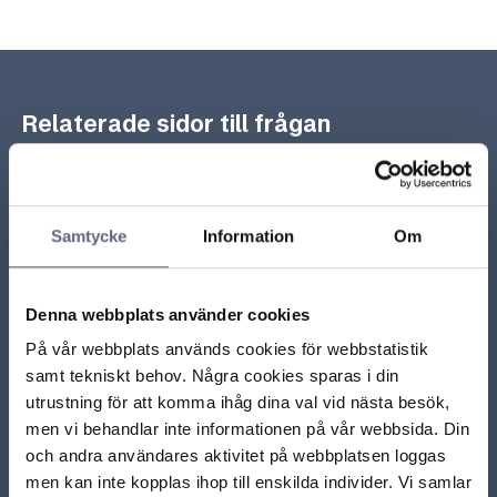
Relaterade sidor till frågan
Vart kan jag vända mig om min fråga gäller både
abonnemang och hårdvara?
Samtycke
Information
Om
Vad gäller när operatören inte levererat en del av ett
paket av tjänster i tid?
Denna webbplats använder cookies
På vår webbplats används cookies för webbstatistik
Vad kan jag få betala om jag ångrar mig?
samt tekniskt behov. Några cookies sparas i din
utrustning för att komma ihåg dina val vid nästa besök,
Hur ska operatören informera mig om ångerrätten?
men vi behandlar inte informationen på vår webbsida. Din
och andra användares aktivitet på webbplatsen loggas
Vad händer om jag inte får informationen som jag ska
men kan inte kopplas ihop till enskilda individer. Vi samlar
ha?