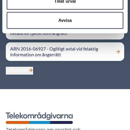
Tillåt urval
ARN 2015-04558 – Ångerrätten gäller även om
tjänsten har använts
Avvisa
ARN 2016-02189 – Konsumenten inte skyldig att
betala för tjänst som ångrats
ARN 2016-06927 - Ogiltigt avtal vid felaktig
information om ångerrätt
Ladda mer
Telekområdgivarna
Telekområdgivarna ger opartisk och