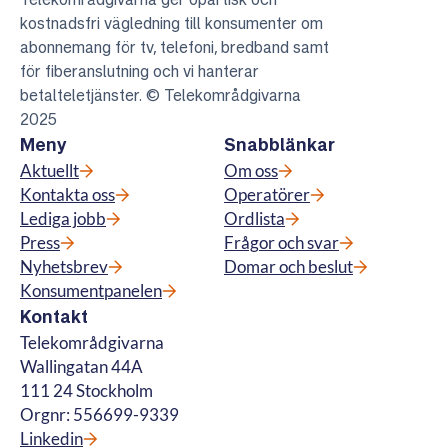
kostnadsfri vägledning till konsumenter om
abonnemang för tv, telefoni, bredband samt
för fiberanslutning och vi hanterar
betalteletjänster. © Telekområdgivarna
2025
Meny
Snabblänkar
Aktuellt
Om oss
Kontakta oss
Operatörer
Lediga jobb
Ordlista
Press
Frågor och svar
Nyhetsbrev
Domar och beslut
Konsumentpanelen
Kontakt
Telekområdgivarna
Wallingatan 44A
111 24 Stockholm
Orgnr: 556699-9339
Linkedin