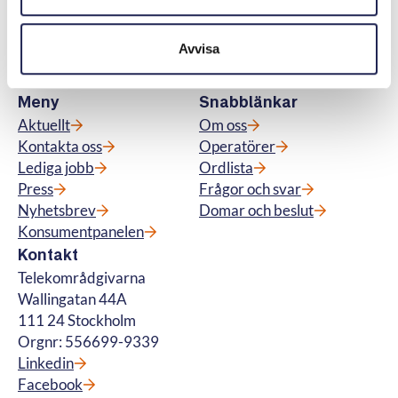
abonnemang för tv, telefoni, bredband samt
för fiberanslutning och vi hanterar
Avvisa
betalteletjänster. © Telekområdgivarna
2025
Meny
Snabblänkar
Aktuellt
Om oss
Kontakta oss
Operatörer
Lediga jobb
Ordlista
Press
Frågor och svar
Nyhetsbrev
Domar och beslut
Konsumentpanelen
Kontakt
Telekområdgivarna
Wallingatan 44A
111 24 Stockholm
Orgnr: 556699-9339
Linkedin
Facebook