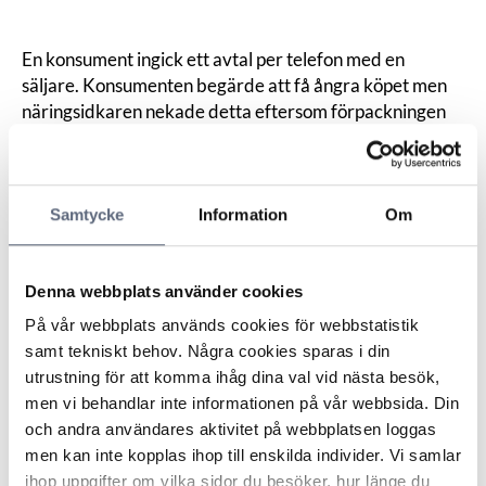
En konsument ingick ett avtal per telefon med en
säljare. Konsumenten begärde att få ångra köpet men
näringsidkaren nekade detta eftersom förpackningen
var öppnad och ansåg att ångerrätten då inte
gällde. ARN menade att en konsument, sedan
lagändringen år 2014, kan ångra ett köp även om en
Samtycke
Information
Om
vara använts eller till och med skadats.
En konsument kan dock bli skyldig att ersätta
näringsidkaren för en varas värdeminskning om denna
Denna webbplats använder cookies
beror på att konsumenten har ”hanterat varan i större
omfattning än som varit nödvändigt för att fastställa
På vår webbplats används cookies för webbstatistik
dess egenskaper eller funktion”. Denna lagstiftning är
samt tekniskt behov. Några cookies sparas i din
tvingande till konsumentens fördel.
utrustning för att komma ihåg dina val vid nästa besök,
Vidare menade ARN att det faktum att varans
men vi behandlar inte informationen på vår webbsida. Din
förpackning har öppnats inte ger näringsidkaren rätt att
och andra användares aktivitet på webbplatsen loggas
neka ånger vid köp av en vara som skett på distans, till
men kan inte kopplas ihop till enskilda individer. Vi samlar
exempel genom ett telefonsamtal. Och att öppna
ihop uppgifter om vilka sidor du besöker, hur länge du