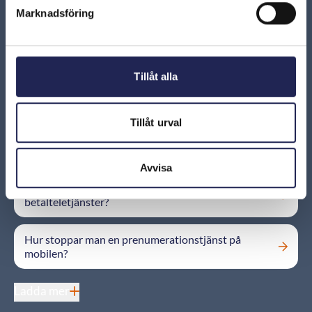
debiterad för tjänster som jag inte har beställt.
Marknadsföring
Varför?
Jag har försökt ringa till ett företag på det nummer
som står på fakturan från min operatör, men jag
Tillåt alla
lyckas inte få kontakt med företaget. Vad ska jag
göra?
Tillåt urval
Det dras pengar på min mobilräkning från ett företag
jag inte vet vad det är?
Avvisa
Kan man spärra sitt telefonnummer mot att använda
betalteletjänster?
Hur stoppar man en prenumerationstjänst på
mobilen?
Ladda mer