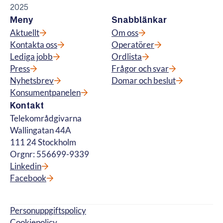
2025
Meny
Snabblänkar
Aktuellt
Om oss
Kontakta oss
Operatörer
Lediga jobb
Ordlista
Press
Frågor och svar
Nyhetsbrev
Domar och beslut
Konsumentpanelen
Kontakt
Telekområdgivarna
Wallingatan 44A
111 24 Stockholm
Orgnr: 556699-9339
Linkedin
Facebook
Personuppgiftspolicy
Cookiepolicy