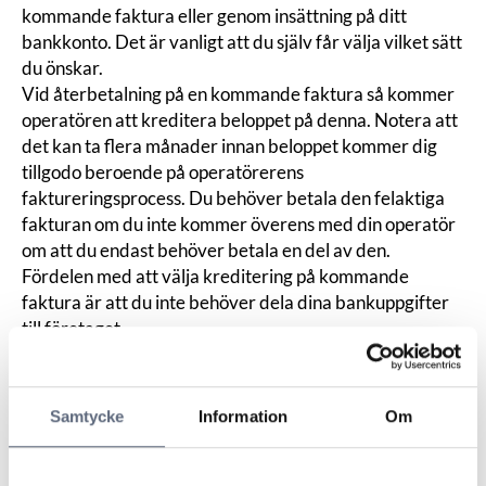
kommande faktura eller genom insättning på ditt
bankkonto. Det är vanligt att du själv får välja vilket sätt
du önskar.
Vid återbetalning på en kommande faktura så kommer
operatören att kreditera beloppet på denna. Notera att
det kan ta flera månader innan beloppet kommer dig
tillgodo beroende på operatörerens
faktureringsprocess. Du behöver betala den felaktiga
fakturan om du inte kommer överens med din operatör
om att du endast behöver betala en del av den.
Fördelen med att välja kreditering på kommande
faktura är att du inte behöver dela dina bankuppgifter
till företaget.
Vid insättning på ditt bankkonto så måste du dela dina
bankuppgifter med företaget. Om man inte känner sig
trygg med det kan man skapa ett nytt bankkonto just för
Samtycke
Information
Om
detta ändamål. Om detta konto inte innehåller några
andra pengar bör man lugnt kunna lämna ut detta
kontonummer. Man kan också rådfråga sin bank om