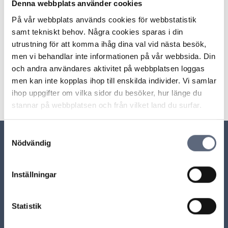
Denna webbplats använder cookies
detta. Fördelen med detta sätt är att du bör få pengarna
På vår webbplats används cookies för webbstatistik
inom ett par bankdagar och du kan då betala hela den
samt tekniskt behov. Några cookies sparas i din
ursprungliga fakturan till din operatör.
utrustning för att komma ihåg dina val vid nästa besök,
men vi behandlar inte informationen på vår webbsida. Din
Senast uppdaterad:
2025-10-30
och andra användares aktivitet på webbplatsen loggas
men kan inte kopplas ihop till enskilda individer. Vi samlar
Dela sidan
Skriv ut sidan
Dela sidan på Facebook
Dela sidan på Linkedin
ihop uppgifter om vilka sidor du besöker, hur länge du
stannar på webbplatsen och från vilket land du surfar.
Samtyckesval
Nödvändig
Relaterade sidor till frågan
Inställningar
Hur tar jag reda på vilket företag som debiterat mig
för en betalteletjänst?
Statistik
Jag har ett helt nytt mobilabonnemang och har blivit