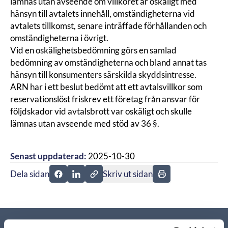
lämnas utan avseende om villkoret är oskäligt med
hänsyn till avtalets innehåll, omständigheterna vid
avtalets tillkomst, senare inträffade förhållanden och
omständigheterna i övrigt.
Vid en oskälighetsbedömning görs en samlad
bedömning av omständigheterna och bland annat tas
hänsyn till konsumenters särskilda skyddsintresse.
ARN
har i ett beslut bedömt att ett avtalsvillkor som
reservationslöst friskrev ett företag från ansvar för
följdskador vid avtalsbrott var oskäligt och skulle
lämnas utan avseende med stöd av 36 §.
Senast uppdaterad:
2025-10-30
Dela sidan
Skriv ut sidan
Dela sidan på Facebook
Dela sidan på Linkedin