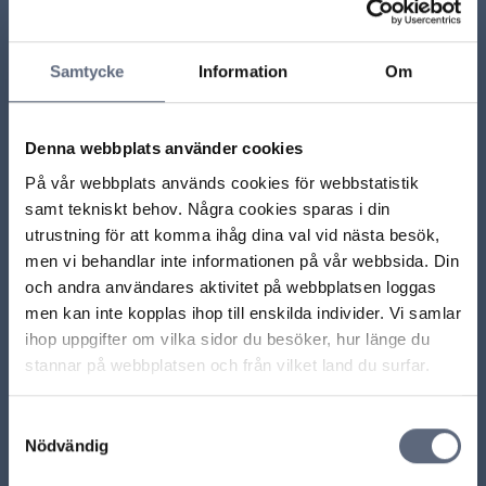
Relaterade sidor till frågan
Samtycke
Information
Om
Vilka avtalsvillkor har tidigare ansetts oskäliga?
Denna webbplats använder cookies
Vad innebär det att ett villkor är oklart, otillåtet eller
vilseledande?
På vår webbplats används cookies för webbstatistik
samt tekniskt behov. Några cookies sparas i din
Telekområdgivarnas vanligaste klagomål – hur kan
utrustning för att komma ihåg dina val vid nästa besök,
konsumenter undvika dem?
men vi behandlar inte informationen på vår webbsida. Din
och andra användares aktivitet på webbplatsen loggas
men kan inte kopplas ihop till enskilda individer. Vi samlar
ihop uppgifter om vilka sidor du besöker, hur länge du
ARN beslut
stannar på webbplatsen och från vilket land du surfar.
ARN 2025-05950 - Oskäligt villkor att inte tydligt
Samtyckesval
ange kostnad för upplåsning av bunden
Nödvändig
fiberhastighet