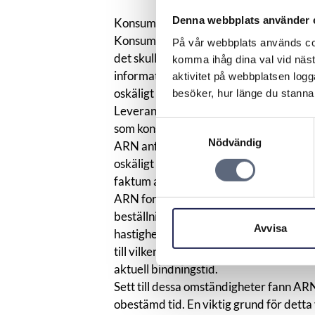
Denna webbplats använder 
Konsumenten tecknade ett avtal om fib
Konsumenten sade sedan upp avtalet men
På vår webbplats används coo
det skulle då kosta 15000 kronor att l
komma ihåg dina val vid näs
information lämnats om detta vid avtals
aktivitet på webbplatsen logga
oskäligt avtalsvillkor.
besöker, hur länge du stannar
Leverantören motsatte sig kravet med hä
Samtyckesval
som konsumenten skrivit under där för
Nödvändig
ARN anförde att ett avtalsvillkor kan j
oskäligt till sitt innehåll. Hänsyn ska o
faktum att konsumenten typiskt sett inta
ARN fortsatte med att konstatera att 
beställningsblanketten. Längst ner på sa
Avvisa
hastighet även efter det att bredbands
till vilken kostnad angavs inte. Inte hel
aktuell bindningstid.
Sett till dessa omständigheter fann ARN v
obestämd tid. En viktig grund för detta 