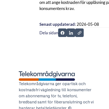
om att ange kostnaden för upplåsning p
konsumentens krav.
Senast uppdaterad:
2026-05-08
Dela sidan
Dela sidan på Facebook
Dela sidan på Linkedi
Telekområdgivarna
Telekområdgivarna ger opartisk och
kostnadsfri vägledning till konsumenter
om abonnemang för tv, telefoni,
bredband samt för fiberanslutning och vi
hanterar betalteletjänster. ©