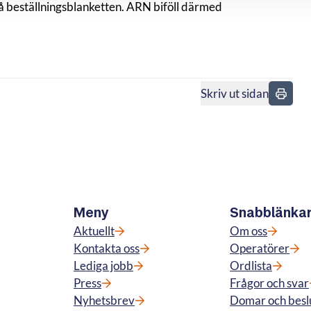
å beställningsblanketten. ARN biföll därmed
Skriv ut sidan
n
Meny
Snabblänka
Aktuellt
Om oss
Kontakta oss
Operatörer
Lediga jobb
Ordlista
Press
Frågor och svar
Nyhetsbrev
Domar och besl