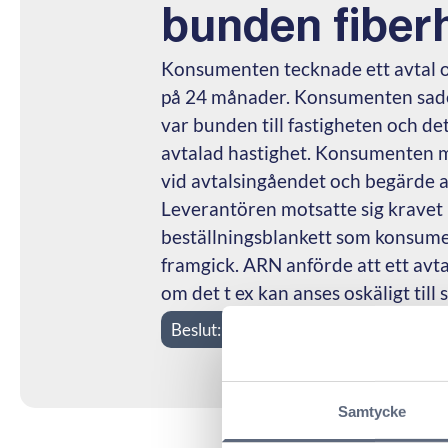
bunden fiber
Konsumenten tecknade ett avtal o
på 24 månader. Konsumenten sade 
var bunden till fastigheten och de
avtalad hastighet. Konsumenten m
vid avtalsingåendet och begärde att
Leverantören motsatte sig kravet 
beställningsblankett som konsume
framgick. ARN anförde att ett avt
om det t ex kan anses oskäligt till
Beslut:
Konsumenten fick rätt
Samtycke