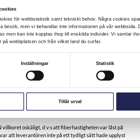
cookies
eranslutning med tillhörande bindningstid på 24 månader.
 fick då veta att fibern var bunden till fastigheten och
kies för webbstatistik samt tekniskt behov. Några cookies sparas
åsa upp avtalad hastighet. Konsumenten menade att ingen
ta besök, men vi behandlar inte informationen på vår webbsida.
ingåendet och begärde att slippa detta då det var ett
s men kan inte kopplas ihop till enskilda individer. Vi samlar iho
 på webbplatsen och från vilket land du surfar.
nvisning till avtalsvillkoren och den beställningsblankett
utsättningarna framgick.
Inställningar
Statistik
ämkas eller lämnas utan avseende om det t ex kan anses
ckså tas till omständigheterna vid avtalets tillkomst samt det
r en underlägsen ställning i avtalsförhållandet.
en bindingstid på 24 månader framgick av
mma blankett angavs att fastigheten är låst till en viss
Tillåt urval
tjänsten löpt ut men hur begränsningen kunde tas bort och
ler i beställingsbekräftelsen fanns andra uppgifter än
illkoret oskäligt, d v s att fiberhastigheten var låst på
var att leverantören inte på ett tydligt sätt hade upplyst