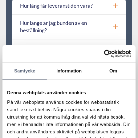
Hur lång får leveranstiden vara?
Hur länge är jag bunden av en
beställning?
Vilka avtalsvillkor har tidigare ansetts
oskäliga?
Samtycke
Information
Om
Vad gäller om ett avtalsvillkor tolkas på
olika sätt?
Denna webbplats använder cookies
Är jag bunden av ett oskäligt
På vår webbplats används cookies för webbstatistik
avtalsvillkor?
samt tekniskt behov. Några cookies sparas i din
utrustning för att komma ihåg dina val vid nästa besök,
Kan jag bli bunden utan att ha beställt
men vi behandlar inte informationen på vår webbsida. Din
någonting?
och andra användares aktivitet på webbplatsen loggas