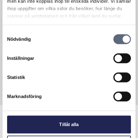
men kan inte kopplas ihop till enskilda individer. Vi samlar
ihop uppgifter om vilka sidor du besöker, hur länge du
stannar på webbplatsen och från vilket land du surfar.
Samtyckesval
Teckna ett nytt avtal för
Nödvändig
fiberanslutning
Inställningar
Att teckna avtal om fiberdragning
Statistik
Marknadsföring
Tillåt alla