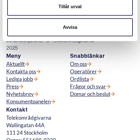
Telekområdgivarna
Tillåt urval
Telekområdgivarna ger opartisk och
kostnadsfri vägledning till konsumenter om
abonnemang för tv, telefoni, bredband samt
Avvisa
för fiberanslutning och vi hanterar
betalteletjänster. © Telekområdgivarna
2025
Meny
Snabblänkar
Aktuellt
Om oss
Kontakta oss
Operatörer
Lediga jobb
Ordlista
Press
Frågor och svar
Nyhetsbrev
Domar och beslut
Konsumentpanelen
Kontakt
Telekområdgivarna
Wallingatan 44A
111 24 Stockholm