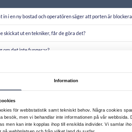
at in i en ny bostad och operatören säger att porten är blocker
e skickat ut en tekniker, får de göra det?
g om det inte fungerar?
liga?
Information
ka sätt?
cookies
kies för webbstatistik samt tekniskt behov. Några cookies sparas
ta besök, men vi behandlar inte informationen på vår webbsida.
s men kan inte kopplas ihop till enskilda individer. Vi samlar iho
 på webbplatsen och från vilket land du surfar.