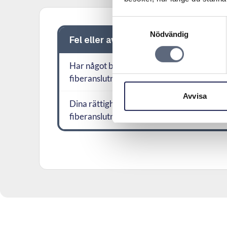
Samtyckesval
Nödvändig
Fel eller avbrott på fiberkabel
Har något blivit fel på din
fiberanslutning?
Avvisa
Dina rättigheter vid fel på en
fiberanslutning