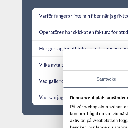
Varför fungerar inte min fiber när jag flytt
Operatören har skickat en faktura för att d
Hur gör jag för att felsöka mitt abonneman
Vilka avtalsvillkor har tidigare ansetts oskä
Samtycke
Vad gäller om ett avtalsvillkor tolkas på oli
Vad kan jag få skadestånd för?
Denna webbplats använder 
På vår webbplats används coo
komma ihåg dina val vid näs
aktivitet på webbplatsen logga
besöker, hur länge du stannar