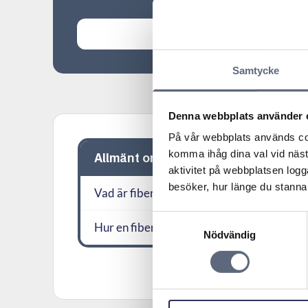
Samtycke
Denna webbplats använder 
På vår webbplats används coo
komma ihåg dina val vid näs
Allmänt om fiberdragning
aktivitet på webbplatsen logga
besöker, hur länge du stannar
Vad är fiber och hur fungerar det?
Samtyckesval
Hur en fiberdragning ska utföras
Nödvändig