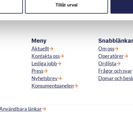
Tillåt urval
Meny
Snabblänka
Aktuellt
Om oss
Kontakta oss
Operatörer
Lediga jobb
Ordlista
Press
Frågor och svar
Nyhetsbrev
Domar och besl
Konsumentpanelen
Användbara länkar