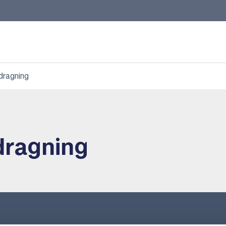
dragning
dragning