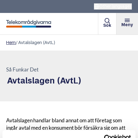
Other languages
Meny
Sök
Telekområdgivarna
Hem
/
Avtalslagen (AvtL)
Så Funkar Det
Avtalslagen (AvtL)
Avtalslagen handlar bland annat om att företag som
ingår avtal med en konsument bör försäkra sig om att
konsumenten är behörig att ingå avtalet. På området