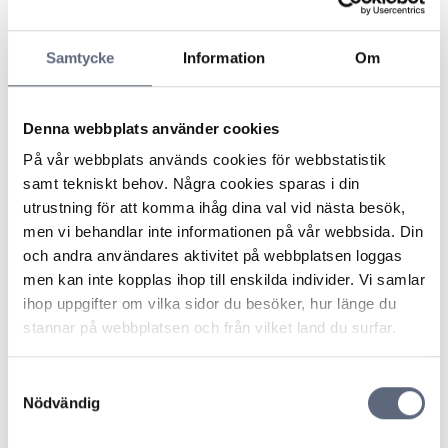
för tv, telefoni och bredband innebär detta att den
operatör som vill få dig att byta abonnemang måste
Samtycke
Information
Om
försäkra sig om att det är du som står för
abonnemanget eller att du har fullmakt från den som
står för abonnemanget.
Denna webbplats använder cookies
Lagens formella namn är “Lagen om avtal och andra
rättshandlingar på förmögenhetens område”.
På vår webbplats används cookies för webbstatistik
samt tekniskt behov. Några cookies sparas i din
Lag om avtal och andra rättshandlingar på
utrustning för att komma ihåg dina val vid nästa besök,
förmögenhetens område (1915:218) finns att läsa i
men vi behandlar inte informationen på vår webbsida. Din
sin helhet på Riksdagens webbplats.
och andra användares aktivitet på webbplatsen loggas
men kan inte kopplas ihop till enskilda individer. Vi samlar
ihop uppgifter om vilka sidor du besöker, hur länge du
stannar på webbplatsen och från vilket land du surfar.
Senast uppdaterad:
2025-10-30
Dela sidan
Skriv ut sidan
Samtyckesval
Dela sidan på Facebook
Dela sidan på Linkedin
Nödvändig