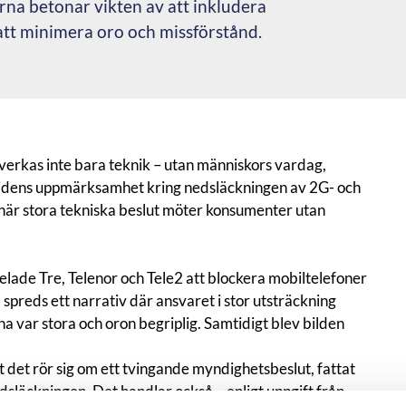
na betonar vikten av att inkludera
att minimera oro och missförstånd.
erkas inte bara teknik – utan människors vardag,
tidens uppmärksamhet kring nedsläckningen av 2G- och
när stora tekniska beslut möter konsumenter utan
relade Tre, Telenor och Tele2 att blockera mobiltelefoner
 spreds ett narrativ där ansvaret i stor utsträckning
 var stora och oron begriplig. Samtidigt blev bilden
 det rör sig om ett tvingande myndighetsbeslut, fattat
dsläckningen. Det handlar också – enligt uppgift från