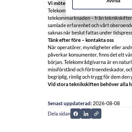
Avvisa
Vi möter konsumenterna
Telekområdgivarna möter dagligen kon
telekommarknaden – från teknikskiften 
samlade erfarenhet och vårt oberoende
saknas när beslut fattas under tidspres
Tänk efter före – kontakta oss
När operatörer, myndigheter eller andr
påverkar konsumenter, finns det ett vär
början. Telekområdgivarna är en naturlig
missförstånd och förtroendeskador, och 
begriplig, rimlig och trygg för dem den 
Vid stora teknikskiften behöver alla h
Senast uppdaterad:
2026-08-08
Dela sidan
Dela sidan på Facebook
Dela sidan på Linkedi