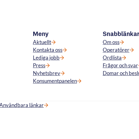
Meny
Snabblänka
Aktuellt
Om oss
Kontakta oss
Operatörer
Lediga jobb
Ordlista
Press
Frågor och svar
Nyhetsbrev
Domar och besl
Konsumentpanelen
Användbara länkar