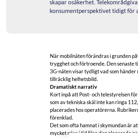
skapar osäkerhet. Telekområdgivar
konsumentperspektivet tidigt för 
När mobilnäten förändras i grunden påv
trygghet och förtroende. Den senaste 
3G-näten visar tydligt vad som händer 
tillräcklig helhetsbild.
Dramatiskt narrativ
Kort inpå att Post- och telestyrelsen fö
som av tekniska skäl inte kan ringa 112,
placerades hos operatörerna. Rubrikerna
förenklad.
Det som ofta hamnat i skymundan är att
mycket nära i tid före den planerade ne