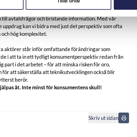
Tillåt urval
sumenter som påverkas av förändringar i
till avtalsfrågor och bristande information. Med vår
 uppdrag kan vi bidra med just det perspektiv som ofta
s och hög komplexitet.
a aktörer står inför omfattande förändringar som
de i att ta in ett tydligt konsumentperspektiv redan från
 part i det arbetet – för att minska risken för oro,
för att säkerställa att teknikutvecklingen också blir
ytterst berör.
jälpas åt. Inte minst för konsumentens skull!
Skriv ut sidan
n