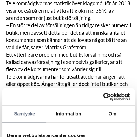
Telekområdgivarnas statistik över klagomål för år 2013
visar också på en relativt kraftig ökning, 36 %, av
ärenden som rör just butiksförsäljning.
– En större del av försäljningen än tidigare sker numera i
butik, men oavsett detta bör det gå att minska antalet
konsumenter som känner att de lovats något bättre än
vad de får, säger Mattias Grafström.
Ett ytterligare problem med butiksförsäljning och så
kallad canvasförsäljning i exempelvis gallerior, är att
flera av de konsumenter som vänder sig till
Telekområdgivarna har förutsatt att de har ångerrätt
eller öppet köp. Ångerrätt gäller dock inte i butiker och
vid köp på allmän plats och öppet köp är dessutom
frivilligt för butiken att erbjuda. Och även om du har
öppet köp noterat på ditt kvitto så är det butiken som
bestämmer reglerna. Det är viktigt att på förhand ta
Samtycke
Information
Om
reda på vilka regler som gäller om du skulle vilja ångra
ditt köp.
– Ett problem vi ofta hör talas om är att säljare öppnar
Denna webbplats använder cookies