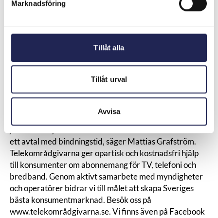
trogen kund så fort det är möjligt, säger Mattias
Marknadsföring
Grafström.
Det är dessvärre inte sällan äldre personer och
personer som har svårt med språket som drabbas av
Tillåt alla
denna typ av försäljning.
Telekområdgivarna råder som alltid konsumenterna att
inte skriva på avtal utan att noggrant först läsa igenom
Tillåt urval
dem, oavsett säljarens påtryckningar. Om något låter
för bra för att vara sant, är det ofta så.
– Tro inte att säljaren har ett så bra erbjudande att du
Avvisa
aldrig kommer att kunna få det igen. Ta dig tid att
jämföra erbjudandet med andra innan du undertecknar
ett avtal med bindningstid, säger Mattias Grafström.
Telekområdgivarna ger opartisk och kostnadsfri hjälp
till konsumenter om abonnemang för TV, telefoni och
bredband. Genom aktivt samarbete med myndigheter
och operatörer bidrar vi till målet att skapa Sveriges
bästa konsumentmarknad. Besök oss på
www.telekområdgivarna.se
. Vi finns även på
Facebook