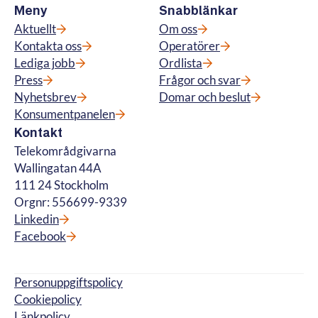
Meny
Snabblänkar
Aktuellt
Om oss
Kontakta oss
Operatörer
Lediga jobb
Ordlista
Press
Frågor och svar
Nyhetsbrev
Domar och beslut
Konsumentpanelen
Kontakt
Telekområdgivarna
Wallingatan 44A
111 24 Stockholm
Orgnr: 556699-9339
Linkedin
Facebook
Personuppgiftspolicy
Cookiepolicy
Länkpolicy