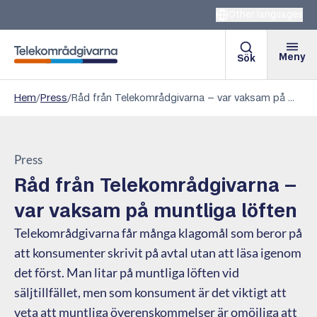
Other languages
Meny
Sök
Telekområdgivarna
Hem
/
Press
/
Råd från Telekområdgivarna – var vaksam på muntliga löften
Press
Råd från Telekområdgivarna –
var vaksam på muntliga löften
Telekområdgivarna får många klagomål som beror på
att konsumenter skrivit på avtal utan att läsa igenom
det först. Man litar på muntliga löften vid
säljtillfället, men som konsument är det viktigt att
veta att muntliga överenskommelser är omöjliga att