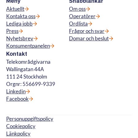
Meny
Snabblänkar
Aktuellt
Om oss
Kontakta oss
Operatörer
Lediga jobb
Ordlista
Press
Frågor och svar
Nyhetsbrev
Domar och beslut
Konsumentpanelen
Kontakt
Telekområdgivarna
Wallingatan 44A
111 24 Stockholm
Orgnr: 556699-9339
Linkedin
Facebook
Personuppgiftspolicy
Cookiepolicy
Länkpolicy