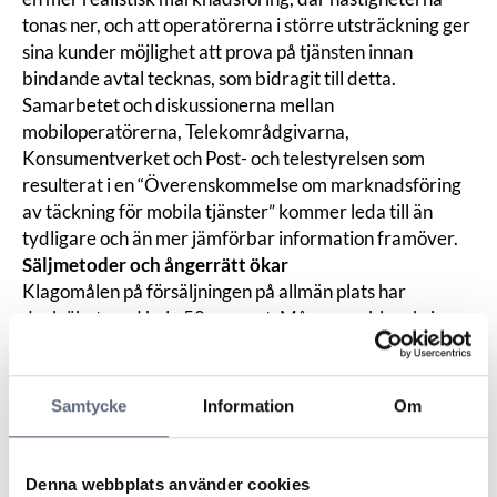
tonas ner, och att operatörerna i större utsträckning ger
sina kunder möjlighet att prova på tjänsten innan
bindande avtal tecknas, som bidragit till detta.
Samarbetet och diskussionerna mellan
mobiloperatörerna, Telekområdgivarna,
Konsumentverket och Post- och telestyrelsen som
resulterat i en “Överenskommelse om marknadsföring
av täckning för mobila tjänster” kommer leda till än
tydligare och än mer jämförbar information framöver.
Säljmetoder och ångerrätt ökar
Klagomålen på försäljningen på allmän plats har
dock ökat med hela 50 procent. Många problem kring
försäljningen i butik och på allmän plats gäller
återförsäljare till operatörerna. Tre fjärdedelar av
klagomålen gäller återförsäljare till operatörerna
Samtycke
Information
Om
jämfört med en fjärdedel för operatörernas egna
butiker. Återkommande exempel på ärenden gäller fall
där konsumenten har fått intrycket av att de ska få en
Denna webbplats använder cookies