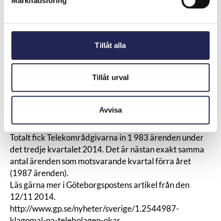
Marknadsföring
för användning av tjänst eller värdeminskning på
hårdvara) verkar inte ha fått genomslag hos
operatörerna. Konsumenter som vänder sig till
Telekområdgivarna klagar ofta på bristfällig eller
Tillåt alla
felaktig information om ångerrätt från såväl säljare som
kundtjänster hos operatörerna.
Tillåt urval
När det gäller ärenden om felaktiga anslutningar för
fast telefoni fortsätter ett antal små operatörer (med
låga marknadsandelar) som inte är med i
Avvisa
Telekområdgivarna att stå för en stor del av ärendena
(närmare 60 procent).
Totalt fick Telekområdgivarna in 1 983 ärenden under
det tredje kvartalet 2014. Det är nästan exakt samma
antal ärenden som motsvarande kvartal förra året
(1987 ärenden).
Läs gärna mer i Göteborgspostens artikel från den
12/11 2014.
http://www.gp.se/nyheter/sverige/1.2544987-
klagomal-pa-telebolagen-okar