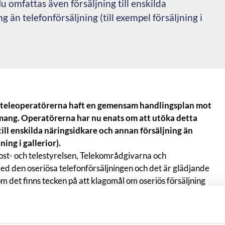
u omfattas även försäljning till enskilda
 än telefonförsäljning (till exempel försäljning i
 teleoperatörerna haft en gemensam handlingsplan mot
mang. Operatörerna har nu enats om att utöka detta
till enskilda näringsidkare och annan försäljning än
ning i gallerior).
st- och telestyrelsen, Telekområdgivarna och
 den oseriösa telefonförsäljningen och det är glädjande
m det finns tecken på att klagomål om oseriös försäljning
årt arbete från både operatörer och myndigheter. Här är
 pusselbit för att komma tillrätta med problemet, säger
tias Grafström, VD på Telekområdgivarna håller med: