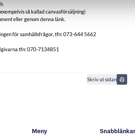
ch
(exempelvis så kallad canvasförsäljning)
okument eller genom denna
länk
.
ngen för samhällsfrågor, tfn: 073-644 5662
givarna tfn: 070-7134851
Skriv ut sidan
n
Meny
Snabblänka