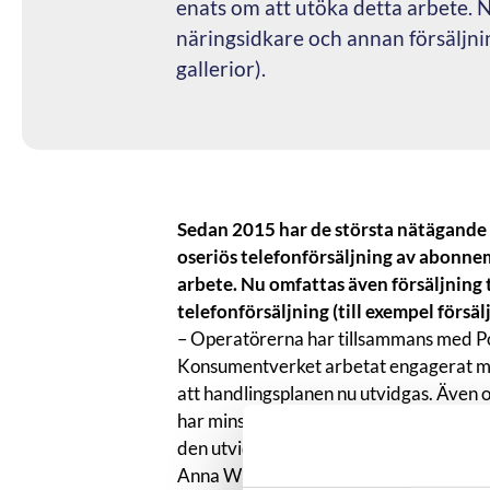
enats om att utöka detta arbete. N
näringsidkare och annan försäljning
gallerior).
Sedan 2015 har de största nätägande
oseriös telefonförsäljning av abonne
arbete. Nu omfattas även försäljning 
telefonförsäljning (till exempel försälj
– Operatörerna har tillsammans med Po
Konsumentverket arbetat engagerat med
att handlingsplanen nu utvidgas. Även o
har minskat något så behövs fortsatt h
den utvidgade handlingsplanen en viktig
Anna Wikström, rådgivare på PTS. Mat