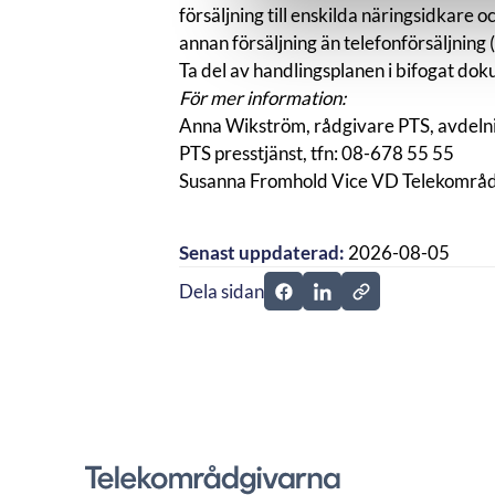
försäljning till enskilda näringsidkare o
annan försäljning än telefonförsäljning 
Ta del av handlingsplanen i bifogat d
För mer information:
Anna Wikström, rådgivare PTS, avdelni
PTS presstjänst, tfn: 08-678 55 55
Susanna Fromhold Vice VD Telekområd
Senast uppdaterad:
2026-08-05
Dela sidan
Dela sidan på Facebook
Dela sidan på Linkedi