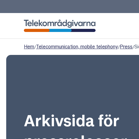
Telekområdgivarna
Hem
/
Telecommunication, mobile telephony
/
Press
/
Si
Arkivsida för