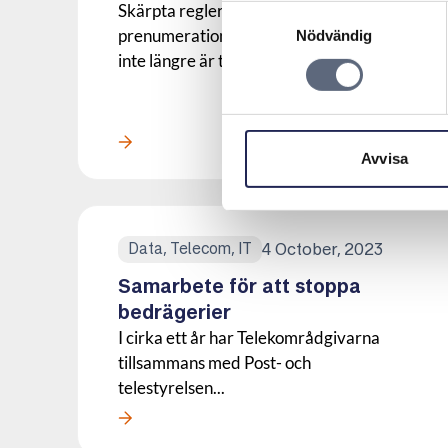
Skärpta regler för
Samtyckesval
prenumerationstjänster innebär att det
Nödvändig
inte längre är tillåtet...
Läs mer om denna Press
Avvisa
4 October, 2023
Data, Telecom, IT
Samarbete för att stoppa
bedrägerier
I cirka ett år har Telekområdgivarna
tillsammans med Post- och
telestyrelsen...
Läs mer om denna Press