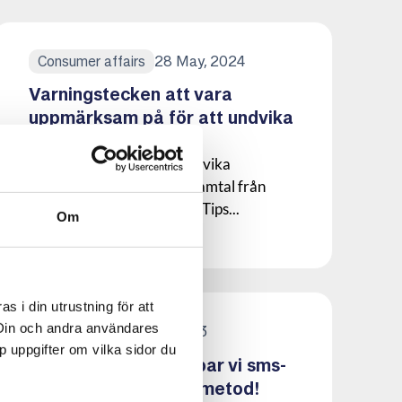
28 May, 2024
Consumer affairs
Varningstecken att vara
uppmärksam på för att undvika
bedrägerier
Varningstecken för att undvika
bedrägerier med telefonsamtal från
falska telekomoperatörer. Tips...
Om
Läs mer om denna Press
 i din utrustning för att
 Din och andra användares
27 November, 2023
Law
p uppgifter om vilka sidor du
Tillsammans bekämpar vi sms-
bedrägerier med ny metod!