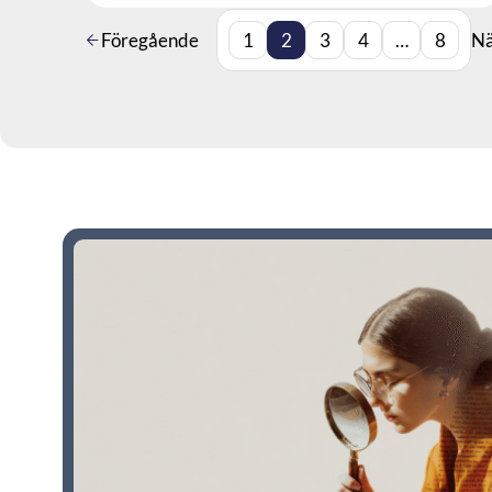
Föregående
1
2
3
4
…
8
Nä