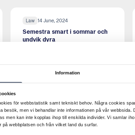
14 June, 2024
Law
Semestra smart i sommar och
undvik dyra
roamingöverraskningar
Semestra smart på utlandssemester i
sommar! Roaming kan vara kostsamt.
Se...
Information
Läs mer om denna Press
cookies
kies för webbstatistik samt tekniskt behov. Några cookies sparas
ta besök, men vi behandlar inte informationen på vår webbsida.
18 December, 2023
Law
s men kan inte kopplas ihop till enskilda individer. Vi samlar iho
Nu stoppar
 på webbplatsen och från vilket land du surfar.
telekomoperatörerna