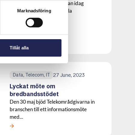
Många operatörer har redan idag
nummer dit man kan anmäla
Marknadsföring
bedrägerier,...
Läs mer om denna Press
Tillåt alla
27 June, 2023
Data, Telecom, IT
Lyckat möte om
bredbandsstödet
Den 30 maj bjöd Telekområdgivarna in
branschen till ett informationsmöte
med...
Läs mer om denna Press