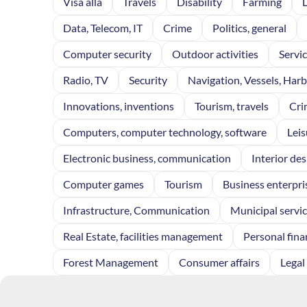
Visa alla
Travels
Disability
Farming
Data, Telecom, IT
Crime
Politics, general
Computer security
Outdoor activities
Servi
Radio, TV
Security
Navigation, Vessels, Har
Innovations, inventions
Tourism, travels
Cri
Computers, computer technology, software
Leis
Electronic business, communication
Interior des
Computer games
Tourism
Business enterpri
Infrastructure, Communication
Municipal servi
Real Estate, facilities management
Personal fina
Forest Management
Consumer affairs
Legal 