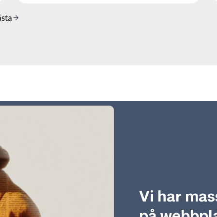
sta
Vi har mas
på webbpla