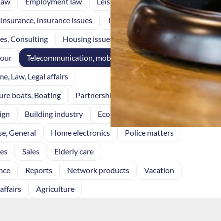
Law
Employment law
Leisure
Law, Justice
Insurance, Insurance issues
Telecom
ces, Consulting
Housing issues
Air service
bour
Telecommunication, mobile telephony
me, Law, Legal affairs
ure boats, Boating
Partnerships, cooperations
ign
Building industry
Economy, Finance
Garden
se, General
Home electronics
Police matters
ces
Sales
Elderly care
nce
Reports
Network products
Vacation
affairs
Agriculture