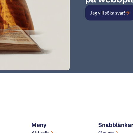
Jag vill söka svar!
Meny
Snabblänka
Aktuellt
Om oss