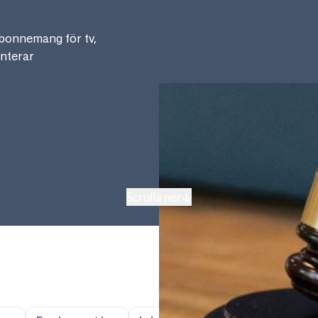
bonnemang för tv,
anterar
Scrolla ner