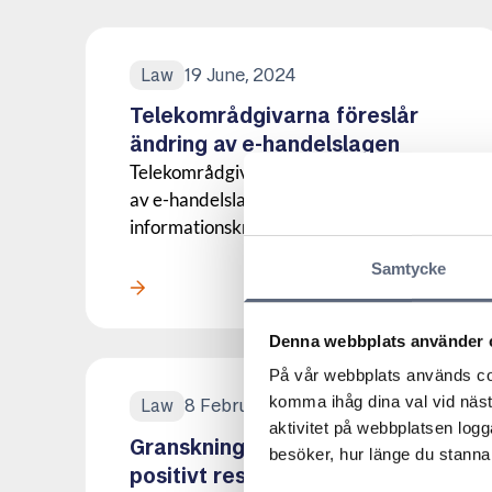
19 June, 2024
Law
Telekområdgivarna föreslår
ändring av e-handelslagen
Telekområdgivarna föreslår en ändring
av e-handelslagen angående
informationskravet på att ange...
Samtycke
Läs mer om denna Press
Denna webbplats använder 
På vår webbplats används coo
komma ihåg dina val vid näs
8 February, 2024
Law
aktivitet på webbplatsen logga
Granskning av villkor har gett
besöker, hur länge du stannar
positivt resultat