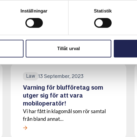
miljontals bedrägeriförsök
genom ”spoofing”!
Inställningar
Statistik
Telekomoperatörerna Telia, Tele2,
Telenor och Tre har i ett
samarbetsprojekt med...
Läs mer om denna Press
Tillåt urval
13 September, 2023
Law
Varning för blufföretag som
utger sig för att vara
mobiloperatör!
Vi har fått in klagomål som rör samtal
från bland annat...
Läs mer om denna Press