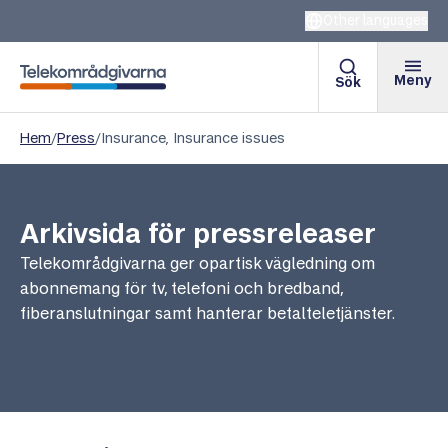
Other languages
Meny
Sök
Telekområdgivarna
Hem
/
Press
/
Insurance, Insurance issues
Arkivsida för pressreleaser
Telekområdgivarna ger opartisk vägledning om
abonnemang för tv, telefoni och bredband,
fiberanslutningar samt hanterar betalteletjänster.