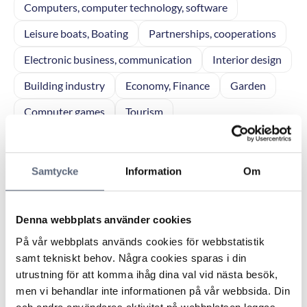
Computers, computer technology, software
Leisure boats, Boating
Partnerships, cooperations
Electronic business, communication
Interior design
Building industry
Economy, Finance
Garden
Computer games
Tourism
Business enterprise, General
Home electronics
Police matters
Infrastructure, Communication
Samtycke
Information
Om
Municipal services
Sales
Elderly care
Real Estate, facilities management
Personal finance
Denna webbplats använder cookies
Reports
Network products
Vacation
På vår webbplats används cookies för webbstatistik
samt tekniskt behov. Några cookies sparas i din
Forest Management
Consumer affairs
utrustning för att komma ihåg dina val vid nästa besök,
men vi behandlar inte informationen på vår webbsida. Din
Legal affairs
Agriculture