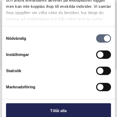
och andra användares aktivitet på webbplatsen loggas
men kan inte kopplas ihop till enskilda individer. Vi samlar
ihop uppgifter om vilka sidor du besöker, hur länge du
stannar på webbplatsen och från vilket land du surfar.
Personal finance
19 June, 2014
Ska du ut och resa i sommar?
Samtyckesval
Nödvändig
Vi vill gärna att alla ska kunna ha en skön
sommarsemester....
Läs mer om denna Press
Inställningar
Statistik
Marknadsföring
Tillåt alla