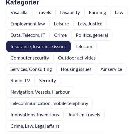
Kategorier
Visa alla
Travels
Disability
Farming
Law
Employment law
Leisure
Law, Justice
Data, Telecom, IT
Crime
Politics, general
Insurance, Insurance issues
Telecom
Computer security
Outdoor activities
Services, Consulting
Housing issues
Air service
Radio, TV
Security
Navigation, Vessels, Harbour
Telecommunication, mobile telephony
Innovations, inventions
Tourism, travels
Crime, Law, Legal affairs