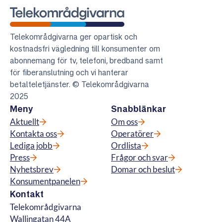
Telekområdgivarna
Telekområdgivarna ger opartisk och
kostnadsfri vägledning till konsumenter om
abonnemang för tv, telefoni, bredband samt
för fiberanslutning och vi hanterar
betalteletjänster. © Telekområdgivarna
2025
Meny
Snabblänkar
Aktuellt
Om oss
Kontakta oss
Operatörer
Lediga jobb
Ordlista
Press
Frågor och svar
Nyhetsbrev
Domar och beslut
Konsumentpanelen
Kontakt
Telekområdgivarna
Wallingatan 44A