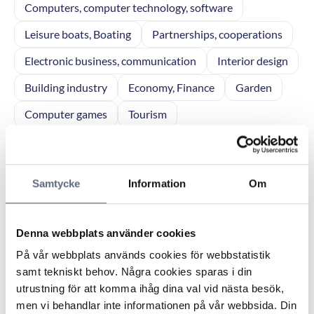
Computers, computer technology, software
Leisure boats, Boating
Partnerships, cooperations
Electronic business, communication
Interior design
Building industry
Economy, Finance
Garden
Computer games
Tourism
Business enterprise, General
Home electronics
Police matters
Infrastructure, Communication
Samtycke
Information
Om
Municipal services
Sales
Elderly care
Real Estate, facilities management
Personal finance
Denna webbplats använder cookies
Reports
Network products
Vacation
På vår webbplats används cookies för webbstatistik
samt tekniskt behov. Några cookies sparas i din
Forest Management
Consumer affairs
utrustning för att komma ihåg dina val vid nästa besök,
Legal affairs
Agriculture
men vi behandlar inte informationen på vår webbsida. Din