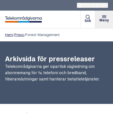
Other languages
Meny
Sök
Telekområdgivarna
Hem
/
Press
/
Forest Management
Arkivsida för pressreleaser
Telekområdgivarna ger opartisk vägledning om
abonnemang för tv, telefoni och bredband,
fiberanslutningar samt hanterar betalteletjänster.