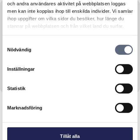
och andra användares aktivitet på webbplatsen loggas
men kan inte kopplas ihop till enskilda individer. Vi samlar
ihop uppgifter om vilka sidor du besöker, hur länge du
stannar på webbplatsen och från vilket land du surfar.
Law
26 August, 2015
Varning för oseriös försäljning av
Samtyckesval
telefoni
Nödvändig
Telekområdgivarna har på senare tid sett en
ökning av ärenden som...
Inställningar
Läs mer om denna Press
Statistik
Marknadsföring
Tillåt alla