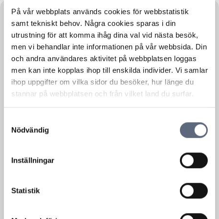
På vår webbplats används cookies för webbstatistik
samt tekniskt behov. Några cookies sparas i din
utrustning för att komma ihåg dina val vid nästa besök,
Telecommunication, mobile telephony
men vi behandlar inte informationen på vår webbsida. Din
29 October, 2022
och andra användares aktivitet på webbplatsen loggas
men kan inte kopplas ihop till enskilda individer. Vi samlar
Nio månader med klagomål på
ihop uppgifter om vilka sidor du besöker, hur länge du
betalteletjänster hos Telekområdgivarna
stannar på webbplatsen och från vilket land du surfar.
Telekområdgivarna utökade den 1 januari 2022
sin verksamhet till att även...
Samtyckesval
Läs mer om denna Press
Nödvändig
Personal finance
19 June, 2014
Inställningar
Ska du ut och resa i sommar?
Vi vill gärna att alla ska kunna ha en skön
Statistik
sommarsemester....
Läs mer om denna Press