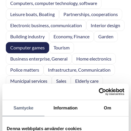
Computers, computer technology, software
Leisure boats, Boating
Partnerships, cooperations
Electronic business, communication
Interior design
Building industry
Economy, Finance
Garden
Computer games
Tourism
Business enterprise, General
Home electronics
Police matters
Infrastructure, Communication
Municipal services
Sales
Elderly care
Real Estate, facilities management
Personal finance
Reports
Network products
Vacation
Samtycke
Information
Om
Forest Management
Consumer affairs
Legal affairs
Agriculture
Denna webbplats använder cookies