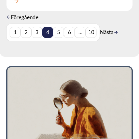
Läs mer om denna Press
Föregående
1
2
3
4
5
6
…
10
Nästa