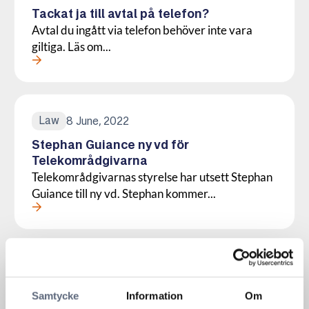
Tackat ja till avtal på telefon?
Avtal du ingått via telefon behöver inte vara
giltiga. Läs om...
Läs mer om denna Press
Law
8 June, 2022
Stephan Guiance ny vd för
Telekområdgivarna
Telekområdgivarnas styrelse har utsett Stephan
Guiance till ny vd. Stephan kommer...
Läs mer om denna Press
Telecom
18 May, 2022
Problem med blockerad port i öppna
Samtycke
Information
Om
fibernät?