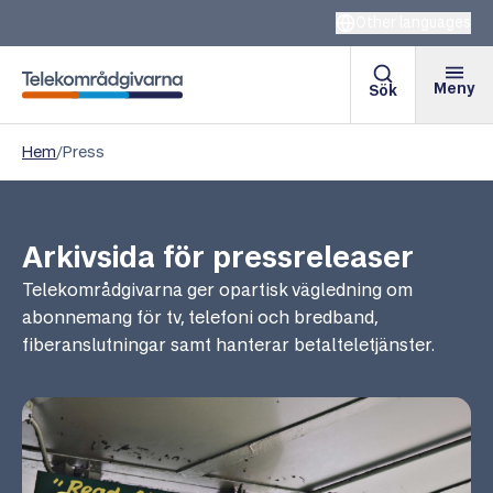
Other languages
Meny
Sök
Telekområdgivarna
Hem
/
Press
Arkivsida för pressreleaser
Telekområdgivarna ger opartisk vägledning om
abonnemang för tv, telefoni och bredband,
fiberanslutningar samt hanterar betalteletjänster.