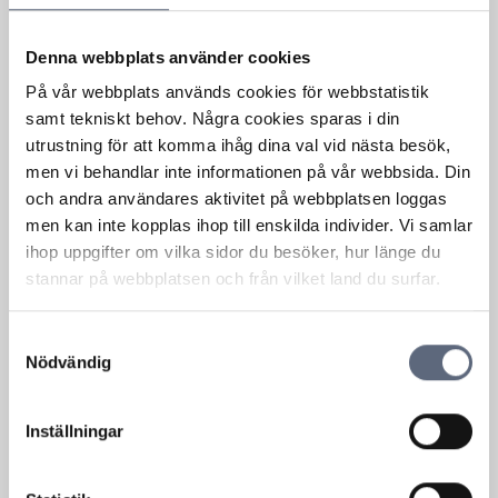
Efter att ha noterat en ökad andel klagomål på
blockerade fibernät,...
Denna webbplats använder cookies
Läs mer om denna Press
På vår webbplats används cookies för webbstatistik
samt tekniskt behov. Några cookies sparas i din
utrustning för att komma ihåg dina val vid nästa besök,
Telecommunication, mobile telephony
men vi behandlar inte informationen på vår webbsida. Din
16 March, 2022
och andra användares aktivitet på webbplatsen loggas
men kan inte kopplas ihop till enskilda individer. Vi samlar
Nya uppföranderegler på
ihop uppgifter om vilka sidor du besöker, hur länge du
telekomområdet
stannar på webbplatsen och från vilket land du surfar.
Telekområdgivarnas uppföranderegler går
utöver gällande lagstiftning och ses som god
Samtyckesval
sed...
Nödvändig
Läs mer om denna Press
Inställningar
Law
22 February, 2022