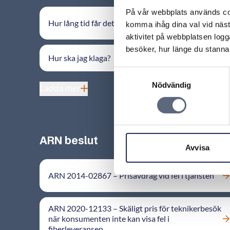
På vår webbplats används coo
Hur lång tid får det ta innan felet avhjälps?
komma ihåg dina val vid näs
aktivitet på webbplatsen logga
besöker, hur länge du stannar
Hur ska jag klaga?
Samtyckesval
Nödvändig
Ladda mer
ARN beslut
Avvisa
ARN 2014-02867 – Prisavdrag vid fel i tjänsten
ARN 2020-12133 – Skäligt pris för teknikerbesök
när konsumenten inte kan visa fel i
fiberleveransen