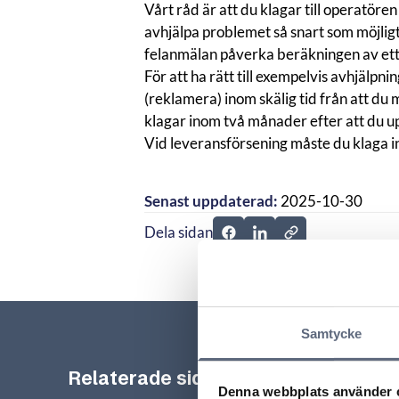
Vårt råd är att du
klagar till operatören
avhjälpa problemet så snart som möjligt
felanmälan påverka beräkningen av ett
För att ha rätt till exempelvis avhjälpni
(reklamera) inom skälig tid från att du 
klagar inom två månader efter att du uppt
Vid
leveransförsening
måste du klaga i
Senast uppdaterad:
2025-10-30
Dela sidan
Dela sidan på Facebook
Dela sidan på Linkedi
Samtycke
Relaterade sidor till frågan
Denna webbplats använder 