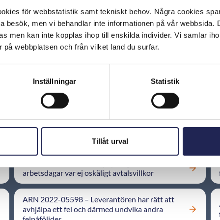
kies för webbstatistik samt tekniskt behov. Några cookies sparas
Vad har jag för rättigheter vid fel eller avbrott på
ta besök, men vi behandlar inte informationen på vår webbsida.
tjänsten?
s men kan inte kopplas ihop till enskilda individer. Vi samlar iho
 på webbplatsen och från vilket land du surfar.
Hur kan jag klaga på att leveransen är försenad?
Inställningar
Statistik
Tillåt urval
ARN 2017-04632 – Avhjälpning av fel inom 10
arbetsdagar var ej oskäligt avtalsvillkor
ARN 2022-05598 – Leverantören har rätt att
avhjälpa ett fel och därmed undvika andra
felpåföljder