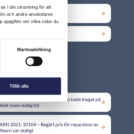
 i din utrustning för att
Vart skickar jag mitt klagomål?
 Din och andra användares
p uppgifter om vilka sidor du
Vilka fel kan jag klaga på?
Marknadsföring
Tillåt alla
ARN 2016-12682 – Konsumenten hade klagat på
felet inom skälig tid
ARN 2021-10104 – Begärt pris för reparation av
fibern var skäligt