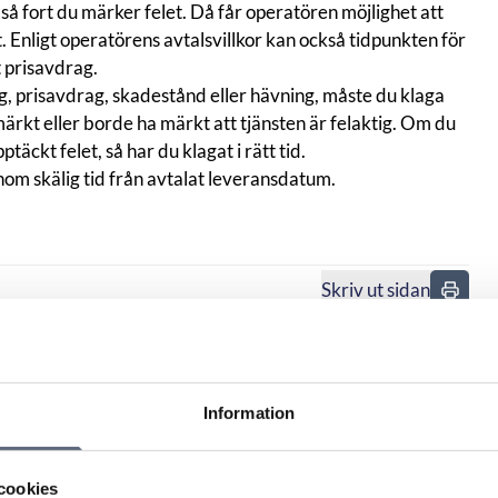
så fort du märker felet. Då får operatören möjlighet att
. Enligt operatörens avtalsvillkor kan också tidpunkten för
 prisavdrag.
ng,
prisavdrag, skadestånd
eller
hävning
, måste du klaga
märkt eller borde ha märkt att tjänsten är felaktig. Om du
äckt felet, så har du klagat i rätt tid.
nom skälig tid från avtalat leveransdatum.
Skriv ut sidan
n
Information
cookies