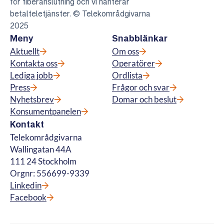
för fiberanslutning och vi hanterar
betalteletjänster. © Telekområdgivarna
2025
Meny
Snabblänkar
Aktuellt
Om oss
Kontakta oss
Operatörer
Lediga jobb
Ordlista
Press
Frågor och svar
Nyhetsbrev
Domar och beslut
Konsumentpanelen
Kontakt
Telekområdgivarna
Wallingatan 44A
111 24 Stockholm
Orgnr: 556699-9339
Linkedin
Facebook