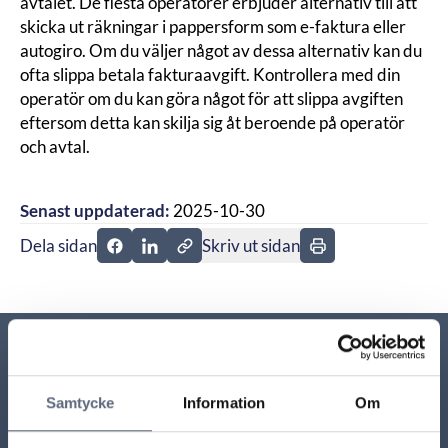
avtalet. De flesta operatörer erbjuder alternativ till att
skicka ut räkningar i pappersform som e-faktura eller
autogiro. Om du väljer något av dessa alternativ kan du
ofta slippa betala fakturaavgift. Kontrollera med din
operatör om du kan göra något för att slippa avgiften
eftersom detta kan skilja sig åt beroende på operatör
och avtal.
Senast uppdaterad:
2025-10-30
Dela sidan
Skriv ut sidan
Dela sidan på Facebook
Dela sidan på Linkedin
Relaterade sidor till frågan
Samtycke
Information
Om
Mitt autogiro fungerar inte, vad ska jag göra?