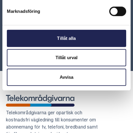
Marknadsföring
ARN 2016-07176 – Operatören hade inte rätt att ta
ut fakturaavgift som inte framgått av det muntliga
avtalet
Tillåt alla
ARN 2018-16329 – Dyrt när en räkning går till
inkasso och Kronofogden
Tillåt urval
Avvisa
Telekområdgivarna
Telekområdgivarna ger opartisk och
kostnadsfri vägledning till konsumenter om
abonnemang för tv, telefoni, bredband samt