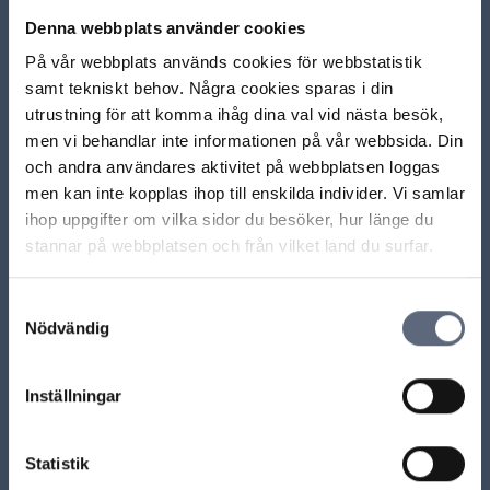
Denna webbplats använder cookies
Hur stoppar eller ändrar jag en autogirobetalning?
På vår webbplats används cookies för webbstatistik
samt tekniskt behov. Några cookies sparas i din
Vad händer om jag inte har täckning på kontot när
utrustning för att komma ihåg dina val vid nästa besök,
autogirodragningen görs?
men vi behandlar inte informationen på vår webbsida. Din
och andra användares aktivitet på webbplatsen loggas
Vilka konton kan anslutas till autogiro?
men kan inte kopplas ihop till enskilda individer. Vi samlar
ihop uppgifter om vilka sidor du besöker, hur länge du
Får operatören ta ut en fakturaavgift?
stannar på webbplatsen och från vilket land du surfar.
Olika sätt att betala för ett abonnemang
Samtyckesval
Nödvändig
Inställningar
ARN beslut
Statistik
ARN 2016-01153 - Fakturaavgift kan tas ut även vid
betalning via autogiro