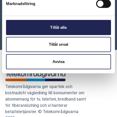
Marknadsföring
ARN beslut
ARN 2016-01153 - Fakturaavgift kan tas ut även vid
Tillåt alla
betalning via autogiro
Tillåt urval
Avvisa
Telekområdgivarna
Telekområdgivarna ger opartisk och
kostnadsfri vägledning till konsumenter om
abonnemang för tv, telefoni, bredband samt
för fiberanslutning och vi hanterar
betalteletjänster. © Telekområdgivarna