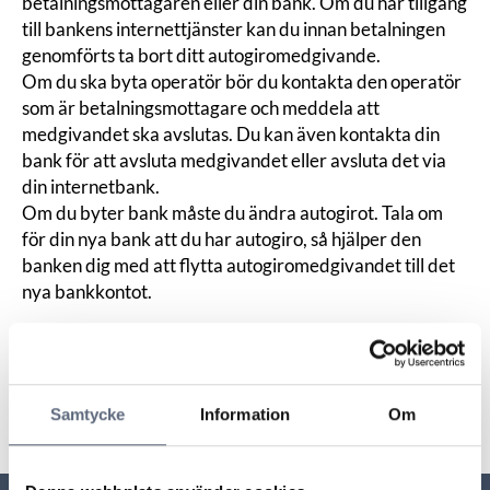
betalningsmottagaren eller din bank. Om du har tillgång
till bankens internettjänster kan du innan betalningen
genomförts ta bort ditt autogiromedgivande.
Om du ska byta operatör bör du kontakta den operatör
som är betalningsmottagare och meddela att
medgivandet ska avslutas. Du kan även kontakta din
bank för att avsluta medgivandet eller avsluta det via
din internetbank.
Om du byter bank måste du ändra autogirot. Tala om
för din nya bank att du har autogiro, så hjälper den
banken dig med att flytta autogiromedgivandet till det
nya bankkontot.
Senast uppdaterad:
2026-05-08
Dela sidan
Skriv ut sidan
Dela sidan på Facebook
Dela sidan på Linkedin
Samtycke
Information
Om