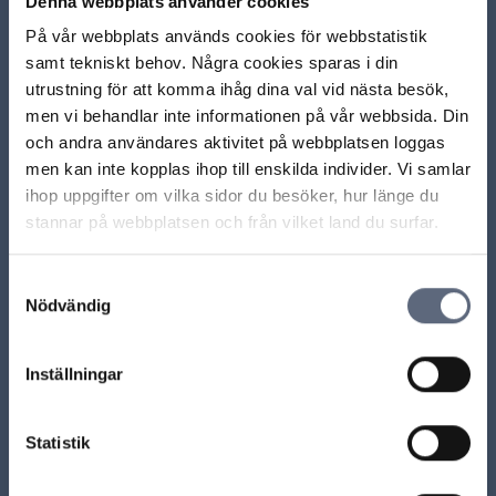
Denna webbplats använder cookies
På vår webbplats används cookies för webbstatistik
Relaterade sidor till frågan
samt tekniskt behov. Några cookies sparas i din
utrustning för att komma ihåg dina val vid nästa besök,
men vi behandlar inte informationen på vår webbsida. Din
Måste jag betala en fakturaavgift?
och andra användares aktivitet på webbplatsen loggas
men kan inte kopplas ihop till enskilda individer. Vi samlar
Mitt autogiro fungerar inte, vad ska jag göra?
ihop uppgifter om vilka sidor du besöker, hur länge du
stannar på webbplatsen och från vilket land du surfar.
Vad händer om jag inte har täckning på kontot när
autogirodragningen görs?
Samtyckesval
Nödvändig
Vilka konton kan anslutas till autogiro?
Inställningar
Får operatören ta ut en fakturaavgift?
Olika sätt att betala för ett abonnemang
Statistik