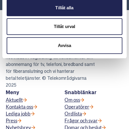
Tillåt alla
Tillåt urval
Telekområdgivarna
Avvisa
Telekområdgivarna ger opartisk och
kostnadsfri vägledning till konsumenter om
abonnemang för tv, telefoni, bredband samt
för fiberanslutning och vi hanterar
betalteletjänster. © Telekområdgivarna
2025
Meny
Snabblänkar
Aktuellt
Om oss
Kontakta oss
Operatörer
Lediga jobb
Ordlista
Press
Frågor och svar
Nyhetsbrev
Domar och beslut