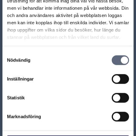
Återbetalning av samtalspott eller surfpott
utrustning för att komma ihåg dina val vid nästa besök,
men vi behandlar inte informationen på vår webbsida. Din
och andra användares aktivitet på webbplatsen loggas
men kan inte kopplas ihop till enskilda individer. Vi samlar
ARN beslut
ihop uppgifter om vilka sidor du besöker, hur länge du
stannar på webbplatsen och från vilket land du surfar.
MD 2000:24 - Samtalspotter, uppsägning, oskäligt
avtalsvillkor
Samtyckesval
Nödvändig
ARN 2001-2785 - Samtalspotter, uppsägning, inte
oskäligt avtalsvillkor
Inställningar
ARN 2020-16013 – Ingen rätt till ersättning för
sparad surf efter villkorsändring
Statistik
ARN 2017-05793 - Konsumenten kunde inte bevisa
Marknadsföring
att det avtalats om att datatrafik som inte förbrukats
ska sparas till nästa månad