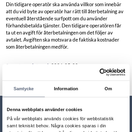
Din tidigare operatör ska använda villkor som innebär
att du vid byte av operatör har rätt till återbetalning av
eventuell återstående surfpott om du använder
förhandsbetalda tjänster. Den tidigare operatören får
ta ut en avgift för återbetalningen om det följer av
avtalet. Avgiften ska motsvara de faktiska kostnader
som återbetalningen medför.
Senast uppdaterad:
2026-05-08
Dela sidan
Skriv ut sidan
Dela sidan på Facebook
Dela sidan på Linkedin
Samtycke
Information
Om
Denna webbplats använder cookies
Relaterade sidor till frågan
På vår webbplats används cookies för webbstatistik
samt tekniskt behov. Några cookies sparas i din