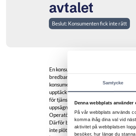
avtalet
Beslut:
Konsumenten fick inte rätt
En konsument hade tv och mobilt bredb
bredbandet och meddelade det till opera
Samtycke
konsumenten vilket konsumenten inte m
upptäckte konsumenten att uppsägningen
för tjänsten. I ARN krävde konsumenten 
Denna webbplats använder 
uppsägningen.
På vår webbplats används coo
Operatören motsatte sig kravet och upp
komma ihåg dina val vid näs
Därför bad operatören konsumenten bek
aktivitet på webbplatsen logga
inte plötsligt stod utan tv-tjänsten so
besöker, hur länge du stannar