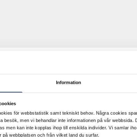
and från samma operatör. Konsumenten ville avsluta
tören skriftligt. Operatören ställde då en fråga till
Information
ärkte eller svarade på. Ungefär åtta månader senare
 inte gått igenom och att operatören fortsatt ta betalt
att få tillbaka vad hon betalat för tjänsten sedan
cookies
kies för webbstatistik samt tekniskt behov. Några cookies sparas
gav att tv-tjänsten inte fungerar utan bredbandet.
ta besök, men vi behandlar inte informationen på vår webbsida.
räfta om hon ändå ville avsluta bredbandet, så att hon
s men kan inte kopplas ihop till enskilda individer. Vi samlar iho
m hon inte sagt upp. Operatören uppgav även att
 på webbplatsen och från vilket land du surfar.