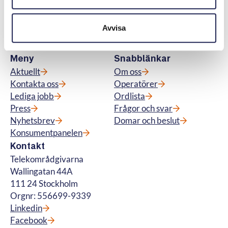
abonnemang för tv, telefoni, bredband samt
för fiberanslutning och vi hanterar
Avvisa
betalteletjänster. © Telekområdgivarna
2025
Meny
Snabblänkar
Aktuellt
Om oss
Kontakta oss
Operatörer
Lediga jobb
Ordlista
Press
Frågor och svar
Nyhetsbrev
Domar och beslut
Konsumentpanelen
Kontakt
Telekområdgivarna
Wallingatan 44A
111 24 Stockholm
Orgnr: 556699-9339
Linkedin
Facebook