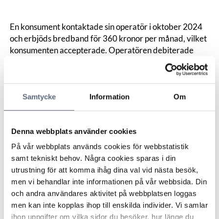
En konsument kontaktade sin operatör i oktober 2024
och erbjöds bredband för 360 kronor per månad, vilket
konsumenten accepterade. Operatören debiterade
sedan 489 kronor per månad för tjänsten. I ARN krävde
konsumenten att operatören levererar
bredbandstjänsten till avtalat pris, och återbetalning av
Samtycke
Information
Om
det överskjutande beloppet som han betalat.
Operatören invände att konsumenten fakturerats
korrekt. Säljaren hade i samtalet med konsumenten
Denna webbplats använder cookies
berättat att marknadspriset för tjänsten hade sänkts
och att konsumenten hade en rabatt på 15 procent som
På vår webbplats används cookies för webbstatistik
skulle upphöra i november 2024. Det nya priset innebar
samt tekniskt behov. Några cookies sparas i din
inte att rabatten förlängdes.
utrustning för att komma ihåg dina val vid nästa besök,
ARN hade tagit del av en inspelning av samtalet mellan
men vi behandlar inte informationen på vår webbsida. Din
säljaren och konsumenten, där det framgick att säljaren
och andra användares aktivitet på webbplatsen loggas
erbjöd konsumenten att betala 360 kronor per månad
men kan inte kopplas ihop till enskilda individer. Vi samlar
för bredbandstjänsten. Nämnden ansåg att operatören
ihop uppgifter om vilka sidor du besöker, hur länge du