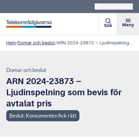
Other languages
Meny
Sök
Telekområdgivarna
Hem
/
Domar och beslut
/
ARN 2024-23873 – Ljudinspelning som bevis för avtalat pris
Domar och beslut
ARN 2024-23873 –
Ljudinspelning som bevis för
avtalat pris
Beslut:
Konsumenten fick rätt