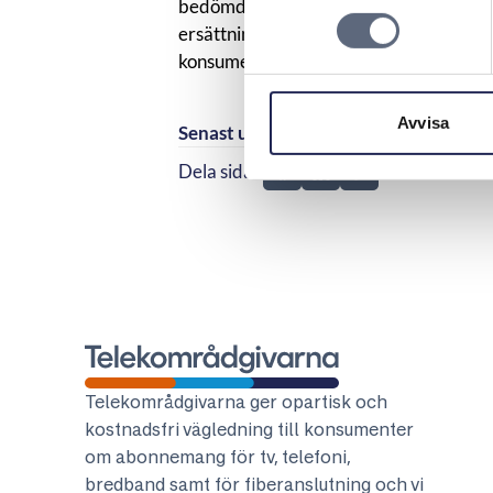
bedömdes utgöra ett fel i tjänsten. Fele
ersättning med 70 kronor, för fyra da
konsumenten bevisat att felet medfört k
Avvisa
Senast uppdaterad:
2026-04-27
Dela sidan
Dela sidan på Facebook
Dela sidan på Linkedi
Telekområdgivarna
Telekområdgivarna ger opartisk och
kostnadsfri vägledning till konsumenter
om abonnemang för tv, telefoni,
bredband samt för fiberanslutning och vi