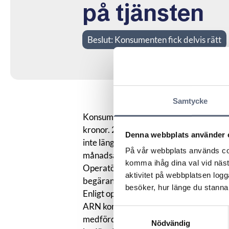
på tjänsten
Beslut:
Konsumenten fick delvis rätt
Samtycke
Konsumenten ingick avtal om bredban
kronor. 2024 ändrade operatören konsu
Denna webbplats använder 
inte längre kunde komma åt sitt arbet
På vår webbplats används coo
månadsavgifter för tiden som bredband
komma ihåg dina val vid näs
Operatören framhöll att IP-tilldelning
aktivitet på webbplatsen logga
begäran om ett publikt IP för att kunna k
besöker, hur länge du stannar
Enligt operatören fungerade tjänsten he
ARN konstaterade att IP-adressen änd
Samtyckesval
medförde att konsumentens möjlighet a
Nödvändig