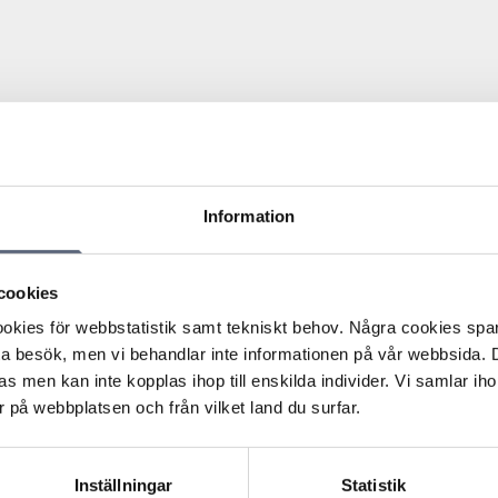
Information
d med operatören 2019. Månadskostnaden var 518
mentens IP-adress vilket bl.a. medförde att konsumenten
cookies
es servrar. Konsumenten krävde skadestånd på två
kies för webbstatistik samt tekniskt behov. Några cookies sparas
et inte fungerade.
ta besök, men vi behandlar inte informationen på vår webbsida.
en justerades under fyra dagar. Efter konsumentens
s men kan inte kopplas ihop till enskilda individer. Vi samlar iho
oppla upp sig till sitt företag tillsåg operatören detta.
 på webbplatsen och från vilket land du surfar.
la tiden.
rades utan förvarning och utan medgivande. Det
tt nyttja internetabonnemanget fullt ut begränsades, och
Inställningar
Statistik