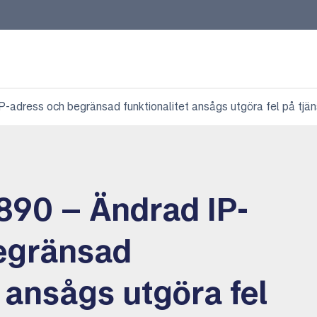
adress och begränsad funktionalitet ansågs utgöra fel på tjä
90 – Ändrad IP-
egränsad
t ansågs utgöra fel