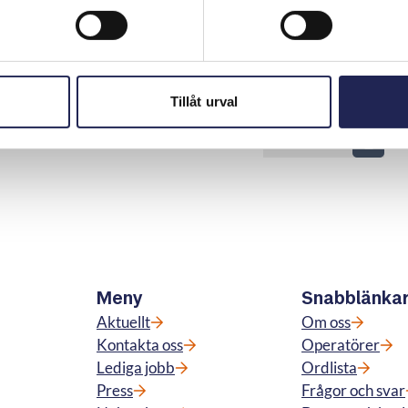
t pågick i fyra dagar och konsumenten ansågs ha rätt till
gsandelar av månadskostnaden. ARN ansåg inte att
ostnader som gav rätt till skadestånd.
Tillåt urval
Skriv ut sidan
n
Meny
Snabblänka
Aktuellt
Om oss
Kontakta oss
Operatörer
Lediga jobb
Ordlista
Press
Frågor och svar