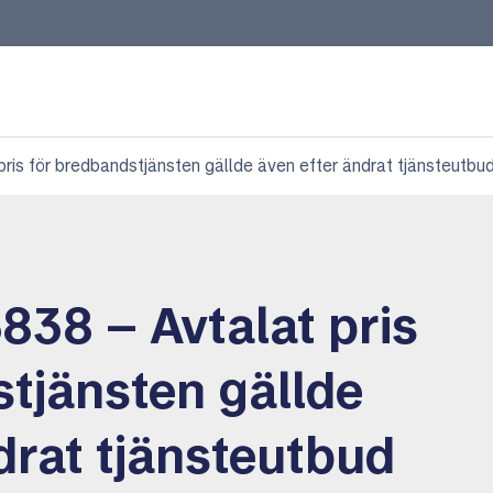
is för bredbandstjänsten gällde även efter ändrat tjänsteutbu
38 – Avtalat pris
tjänsten gällde
drat tjänsteutbud