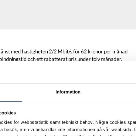
änst med hastigheten 2/2 Mbit/s för 62 kronor per månad
bindningstid och ett rabatterat pris under tolv månader.
ttes kommunikationsoperatören i stadsnätet som
för bytet fick konsumenten information från
behåller nuvarande avtal och bredbandshastighet om
r honom om något annat.
Information
ch han felanmälde tjänsten till bredbandsoperatören. Det
på grund av bytet av kommunikationsoperatör.
rat konsumenten om att hans tjänst skulle påverkas. I
cookies
att bredbandsoperatören skulle leverera den beställda
kies för webbstatistik samt tekniskt behov. Några cookies sparas
krävde han att en tjänst med högre hastighet skulle
ta besök, men vi behandlar inte informationen på vår webbsida.