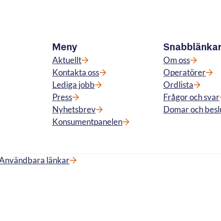
Meny
Snabblänka
Aktuellt
Om oss
Kontakta oss
Operatörer
Lediga jobb
Ordlista
Press
Frågor och svar
Nyhetsbrev
Domar och besl
Konsumentpanelen
Användbara länkar