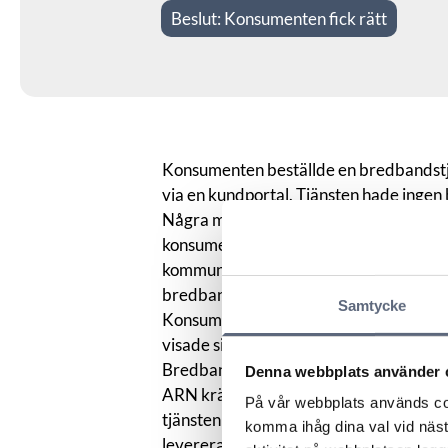
Beslut:
Konsumenten fick rätt
Konsumenten beställde en bredbandstj
via en kundportal. Tjänsten hade ingen 
Några månader efter beställningen by
konsumentens fastighet tillhörde ut. In
kommunikationsoperatören om att han 
bredbandsleverantören inte informera
Samtycke
Konsumentens tjänst slutade fungera o
visade sig att tjänsten slutat fungera 
Bredbandsoperatören hade inte informe
Denna webbplats använder 
ARN krävde konsumenten i första hand 
På vår webbplats används coo
tjänsten till avtalat pris. I andra hand 
komma ihåg dina val vid näs
levereras till avtalat pris.