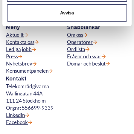
för fiberanslutning och vi hanterar
betalteletjänster. © Telekområdgivarna
Avvisa
2025
Meny
Snabblänkar
Aktuellt
Om oss
Kontakta oss
Operatörer
Lediga jobb
Ordlista
Press
Frågor och svar
Nyhetsbrev
Domar och beslut
Konsumentpanelen
Kontakt
Telekområdgivarna
Wallingatan 44A
111 24 Stockholm
Orgnr: 556699-9339
Linkedin
Facebook