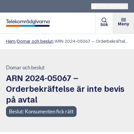
Other languages
Meny
Sök
Telekområdgivarna
Hem
/
Domar och beslut
/
ARN 2024-05067 – Orderbekräftelse är inte bevis på avtal
Domar och beslut
ARN 2024-05067 –
Orderbekräftelse är inte bevis
på avtal
Beslut:
Konsumenten fick rätt