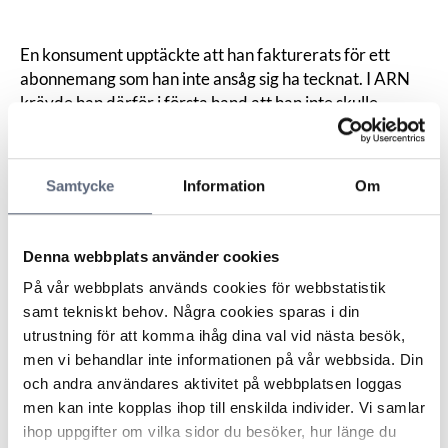
En konsument upptäckte att han fakturerats för ett
abonnemang som han inte ansåg sig ha tecknat. I ARN
krävde han därför i första hand att han inte skulle
behöva betala för abonnemanget.
Operatören invände att konsumenten beställt
abonnemanget via sin tv-box samt att han därefter fått
Samtycke
Information
Om
en orderbekräftelse. Operatören beskrev även stegen
som kunder går igenom för att beställa ett abonnemang
via boxen.
Denna webbplats använder cookies
ARN förklarade att den som påstår att ett avtal har
På vår webbplats används cookies för webbstatistik
ingåtts bär bevisbördan att visa det. Operatören skulle
samt tekniskt behov. Några cookies sparas i din
därför bevisa att avtal ingåtts mellan dem och
utrustning för att komma ihåg dina val vid nästa besök,
konsumenten. Nämnden ansåg inte att endast en
men vi behandlar inte informationen på vår webbsida. Din
utskickad orderbekräftelse utgör tillräckligt underlag
och andra användares aktivitet på webbplatsen loggas
för att binda någon vid ett avtal. Det framgick inte
men kan inte kopplas ihop till enskilda individer. Vi samlar
heller av övrigt underlag som operatören skickat in, att
ihop uppgifter om vilka sidor du besöker, hur länge du
konsumenten ingått avtal med företaget. Operatören