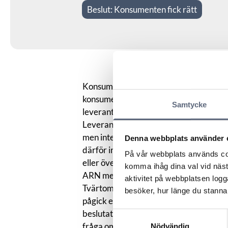
Beslut:
Konsumenten fick rätt
Konsumenten beställde en fiberinstallat
konsumenten ett brev från leverantör
Samtycke
leverantören skulle utföra arbetet enlig
Leverantören menade att nödvändiga til
men inte fåtts trots försök med alterna
Denna webbplats använder 
därför inte fullföljas p.g.a. hinder uta
På vår webbplats används coo
eller övervinna.
komma ihåg dina val vid näs
ARN menade att leverantören inte gett in
aktivitet på webbplatsen logga
Tvärtom angavs det i brev av leverantöre
besöker, hur länge du stannar
pågick en aktiv fiberutbyggnad i områd
beslutat att avsluta sin fibersatsning 
Samtyckesval
fråga om ett affärsmässigt övervägande 
Nödvändig