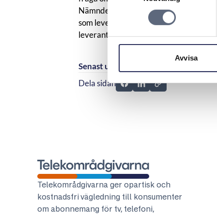
Nämnden fann därför att leverantören in
som leverantören varken kunnat föru
leverantören att utföra den tjänst som 
Avvisa
Senast uppdaterad:
2026-05-08
Dela sidan
Dela sidan på Facebook
Dela sidan på Linkedi
Telekområdgivarna
Telekområdgivarna ger opartisk och
kostnadsfri vägledning till konsumenter
om abonnemang för tv, telefoni,