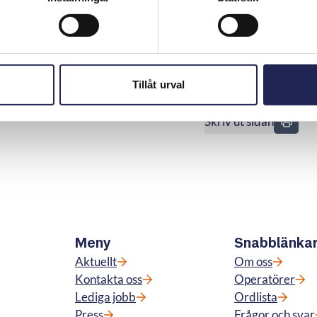
te visat att det förelegat hinder utanför dennes kontroll
tse eller övervinna. Nämnden rekommenderade
parterna avtalat om.
Tillåt urval
Skriv ut sidan
n
Meny
Snabblänka
Aktuellt
Om oss
Kontakta oss
Operatörer
Lediga jobb
Ordlista
Press
Frågor och svar