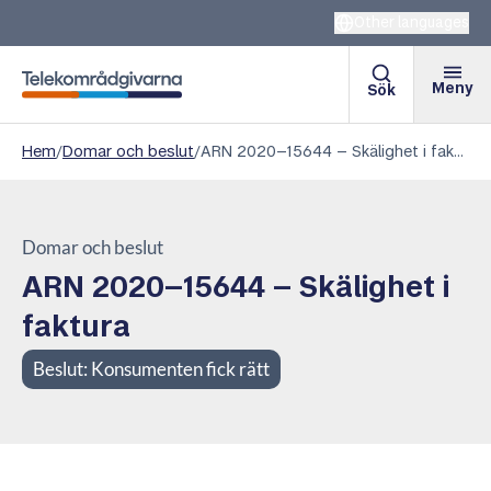
Other languages
Meny
Sök
Telekområdgivarna
Hem
/
Domar och beslut
/
ARN 2020–15644 – Skälighet i faktura
Domar och beslut
ARN 2020–15644 – Skälighet i
faktura
Beslut:
Konsumenten fick rätt