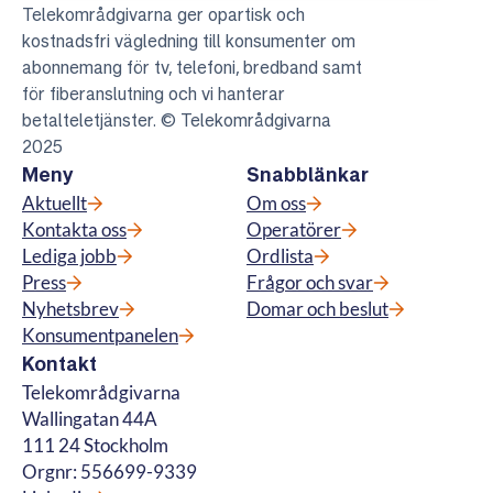
Telekområdgivarna ger opartisk och
kostnadsfri vägledning till konsumenter om
abonnemang för tv, telefoni, bredband samt
för fiberanslutning och vi hanterar
betalteletjänster. © Telekområdgivarna
2025
Meny
Snabblänkar
Aktuellt
Om oss
Kontakta oss
Operatörer
Lediga jobb
Ordlista
Press
Frågor och svar
Nyhetsbrev
Domar och beslut
Konsumentpanelen
Kontakt
Telekområdgivarna
Wallingatan 44A
111 24 Stockholm
Orgnr: 556699-9339