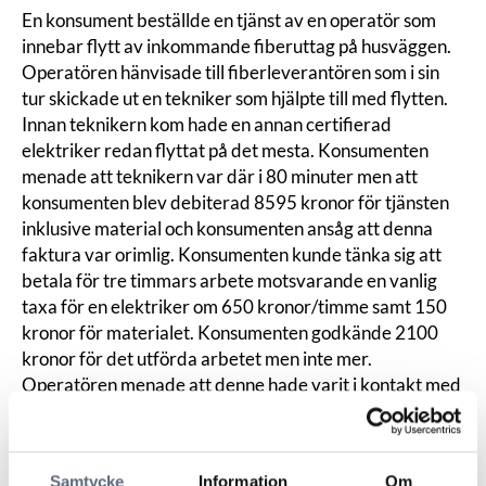
En konsument beställde en tjänst av en operatör som
innebar flytt av inkommande fiberuttag på husväggen.
Operatören hänvisade till fiberleverantören som i sin
tur skickade ut en tekniker som hjälpte till med flytten.
Innan teknikern kom hade en annan certifierad
elektriker redan flyttat på det mesta. Konsumenten
menade att teknikern var där i 80 minuter men att
konsumenten blev debiterad 8595 kronor för tjänsten
inklusive material och konsumenten ansåg att denna
faktura var orimlig. Konsumenten kunde tänka sig att
betala för tre timmars arbete motsvarande en vanlig
taxa för en elektriker om 650 kronor/timme samt 150
kronor för materialet. Konsumenten godkände 2100
kronor för det utförda arbetet men inte mer.
Operatören menade att denne hade varit i kontakt med
leverantören som skickat ut teknikern och fått en
beskrivning av det arbete som utförts. Kostnaden stod
därför i rimlig proportion till det utförda arbetet.
Samtycke
Information
Om