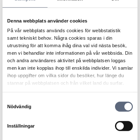
ARN menade att det var ostridigt att arbetet har skett
på löpande räkning. Enligt lag ska då konsumenten
betala vad som är skäligt med hänsyn till tjänstens art,
Denna webbplats använder cookies
omfattning och utförande, gängse pris eller
prisberäkningssätt för motsvarande tjänster vid
På vår webbplats används cookies för webbstatistik
avtalstillfället samt omständigheterna i övrigt.
samt tekniskt behov. Några cookies sparas i din
Vidare menade ARN att frågan om priset är skäligt är
utrustning för att komma ihåg dina val vid nästa besök,
en rättslig bedömning som nämnden ska göra med
men vi behandlar inte informationen på vår webbsida. Din
utgångspunkt i de omständigheter som parterna
och andra användares aktivitet på webbplatsen loggas
åberopat.
men kan inte kopplas ihop till enskilda individer. Vi samlar
Det framgick inte av den tvistiga fakturan vilka
ihop uppgifter om vilka sidor du besöker, hur länge du
arbetsmoment som utförts, hur lång tid de hade tagit
stannar på webbplatsen och från vilket land du surfar.
eller vilket material som hade kommit till användning.
Företaget hade inte, utöver en allmän uppräkning av ett
Samtyckesval
antal olika arbetsmoment, presenterat någon utredning
Nödvändig
som kan läggas till grund för bedömningen av
skäligheten i debiterat pris. Konsumenten hade dock
Inställningar
beskrivit vad denne anser att företaget har utfört,
angivit den tid serviceteknikern varit på plats samt vad