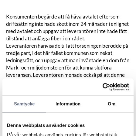
Konsumenten begärde att få häva avtalet eftersom
driftsättning inte hade skett inom 24 månader i enlighet
med avtalet och uppgav att leverantören inte hade fått
tillstånd att anlägga fiber i området.
Leverantören hänvisade till att förseningen berodde på
tredje part, i det här fallet kommunen som nekat
ledningsrätt, och uppgav att man inväntade en dom från
Mark- och miljödomstolen för att kunna slutföra
leveransen. Leverantören menade också på att denne
haft kostnader för att slutföra projekteringen,
upphandla entreprenör för genomförande, ansöka om
ledningsrätt samt nedlagd tid för projektmedarbetare.
Samtycke
Information
Om
Eftersom leverantören inte var anledningen till
förseningen kunde konsumenten endast frångå avtalet
till en kostnad på 25 procent.
Denna webbplats använder cookies
ARN anförde att det enligt konsumenttjänstlagen
förelåg ett dröjsmål eftersom uppdraget inte avslutats
På vår webbplats används cookies för webbstatistik