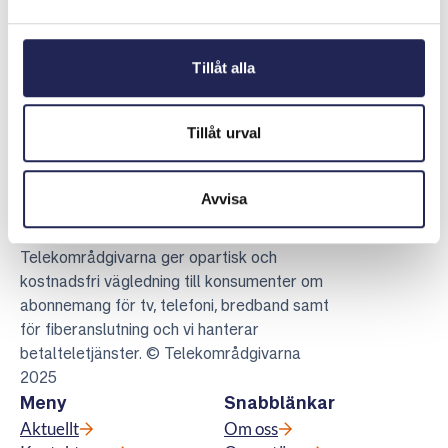
Senast uppdaterad:
2026-04-28
Dela sidan
Skriv ut sidan
Dela sidan på Facebook
Dela sidan på Linkedin
Tillåt alla
Tillåt urval
Avvisa
Telekområdgivarna
Telekområdgivarna ger opartisk och
kostnadsfri vägledning till konsumenter om
abonnemang för tv, telefoni, bredband samt
för fiberanslutning och vi hanterar
betalteletjänster. © Telekområdgivarna
2025
Meny
Snabblänkar
Aktuellt
Om oss