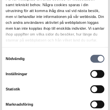
inom avtalstiden och det inte berodde på konsumenten.
samt tekniskt behov. Några cookies sparas i din
Om tjänsten delvis utförts när konsumenten häver ett
utrustning för att komma ihåg dina val vid nästa besök,
avtal kan näringsidkaren ha rätt till betalning för den del
men vi behandlar inte informationen på vår webbsida. Din
som utförts. Nämnden noterade att avtalet inte innehöll
och andra användares aktivitet på webbplatsen loggas
något undantag beträffande leveranstiden för det fall
men kan inte kopplas ihop till enskilda individer. Vi samlar
fiberutbyggnaden stött på hinder som företaget inte
ihop uppgifter om vilka sidor du besöker, hur länge du
kunnat påverka.
stannar på webbplatsen och från vilket land du surfar.
Enligt nämnden hade dock leverantören inte kunnat
visa på något arbete under avtalstiden som denne hade
Samtyckesval
rätt att ta betalt för. De fakturor som leverantören
Nödvändig
åberopat angav endast övergripande kostnader i
projektet, men inte vilka fastigheter de avsåg eller hur
Inställningar
de kunde hänföras till konsumentens fastighet.
Eftersom leverantören inte kunde styrka att företaget
hade kostnader som konsumenten skulle står för
Statistik
bedömdes konsumenten ha rätt att frånträda (häva)
avtalet utan kostnad.
Marknadsföring