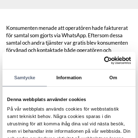
Konsumenten menade att operatören hade fakturerat
för samtal som gjorts via WhatsApp. Eftersom dessa
samtal och andra tjänster var gratis blev konsumenten
förvånad och kontaktade både operatören och
WhatsApp. Operatören svarade att samtalen hade gått
via mobilnätet. Konsumenten menade att samtalen
gjorts via WhatsApp, men av någon anledning måste ha
Samtycke
Information
Om
registrerats som vanliga samtal. Enligt konsumenten var
denne självklart ansluten till internet.
Operatören menade att WhatsApp-meddelanden och
Denna webbplats använder cookies
samtal sker via krypterad trafik över internet, vanligen
via Wi-Fi och kräver internetanslutning. Den
På vår webbplats används cookies för webbstatistik
debiterade trafiken var gjord via mobilnätet som
samt tekniskt behov. Några cookies sparas i din
vanliga samtal och sms. Operatören menade också att
utrustning för att komma ihåg dina val vid nästa besök,
man inte kunde se meddelanden och samtal som gått via
men vi behandlar inte informationen på vår webbsida. Din