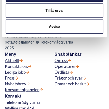
Tillåt urval
Telekområdgivarna
Telekområdgivarna ger opartisk och
kostnadsfri vägledning till konsumenter om
Avvisa
abonnemang för tv, telefoni, bredband samt
för fiberanslutning och vi hanterar
betalteletjänster. © Telekområdgivarna
2025
Meny
Snabblänkar
Aktuellt
Om oss
Kontakta oss
Operatörer
Lediga jobb
Ordlista
Press
Frågor och svar
Nyhetsbrev
Domar och beslut
Konsumentpanelen
Kontakt
Telekområdgivarna
Wallingatan 44A