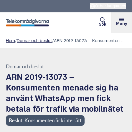
Other languages
Meny
Sök
Telekområdgivarna
Hem
/
Domar och beslut
/
ARN 2019-13073 – Konsumenten menade sig ha använt WhatsApp men fick betala för trafik via mobilnätet
Domar och beslut
ARN 2019-13073 –
Konsumenten menade sig ha
använt WhatsApp men fick
betala för trafik via mobilnätet
Beslut:
Konsumenten fick inte rätt